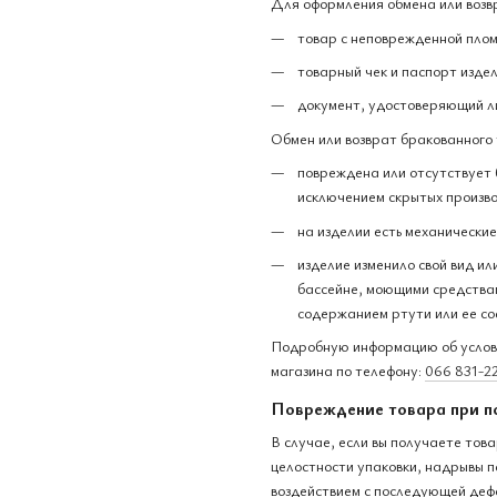
Для оформления обмена или возв
товар с неповрежденной плом
товарный чек и паспорт издел
документ, удостоверяющий л
Обмен или возврат бракованного 
повреждена или отсутствует 
исключением скрытых произво
на изделии есть механически
изделие изменило свой вид ил
бассейне, моющими средствам
содержанием ртути или ее со
Подробную информацию об услови
магазина по телефону:
066 831-2
Повреждение товара при п
В случае, если вы получаете тов
целостности упаковки, надрывы п
воздействием с последующей деф