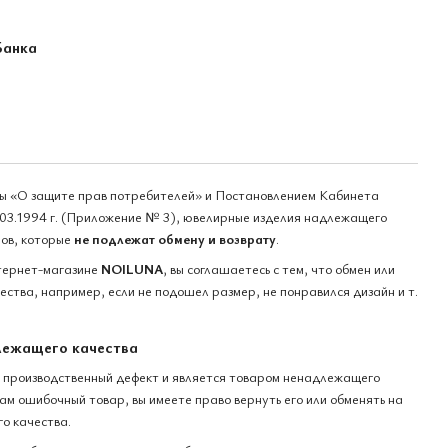
Банка
ны «О защите прав потребителей» и Постановлением Кабинета
03.1994 г. (Приложение № 3), ювелирные изделия надлежащего
ров, которые
не подлежат обмену и возврату
.
тернет-магазине
NOILUNA
, вы соглашаетесь с тем, что обмен или
ства, например, если не подошел размер, не понравился дизайн и т.
лежащего качества
 производственный дефект и является товаром ненадлежащего
вам ошибочный товар, вы имеете право вернуть его или обменять на
о качества.