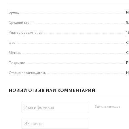
Бренд
N
Средний вес, г
8
Размер браслета, см
1
Цвет
С
Металл
С
Покрытие
Р
Страна производитель
И
НОВЫЙ ОТЗЫВ ИЛИ КОММЕНТАРИЙ
Войти с помощью