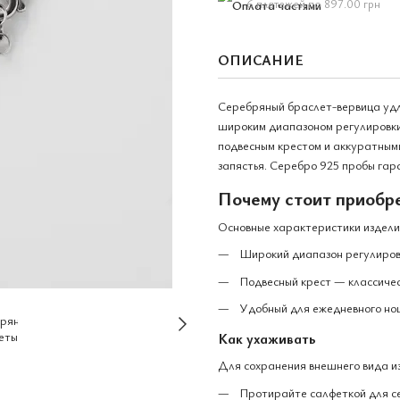
6 платежей по 897.00 грн
ОПИСАНИЕ
Серебряный браслет-вервица удли
широким диапазоном регулировки
подвесным крестом и аккуратными
запястья. Серебро 925 пробы гар
Почему стоит приобр
Основные характеристики издели
Широкий диапазон регулировк
Подвесный крест — классичес
Удобный для ежедневного но
Как ухаживать
Для сохранения внешнего вида и
Протирайте салфеткой для с