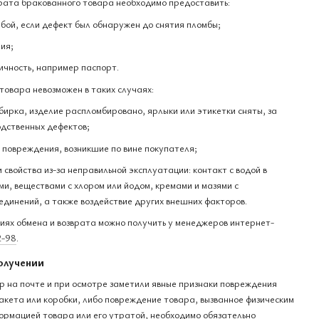
рата бракованного товара необходимо предоставить:
бой, если дефект был обнаружен до снятия пломбы;
ия;
ичность, например паспорт.
товара невозможен в таких случаях:
бирка, изделие распломбировано, ярлыки или этикетки сняты, за
дственных дефектов;
е повреждения, возникшие по вине покупателя;
и свойства из-за неправильной эксплуатации: контакт с водой в
и, веществами с хлором или йодом, кремами и мазями с
единений, а также воздействие других внешних факторов.
ях обмена и возврата можно получить у менеджеров интернет-
2-98
.
олучении
ар на почте и при осмотре заметили явные признаки повреждения
акета или коробки, либо повреждение товара, вызванное физическим
ормацией товара или его утратой, необходимо обязательно