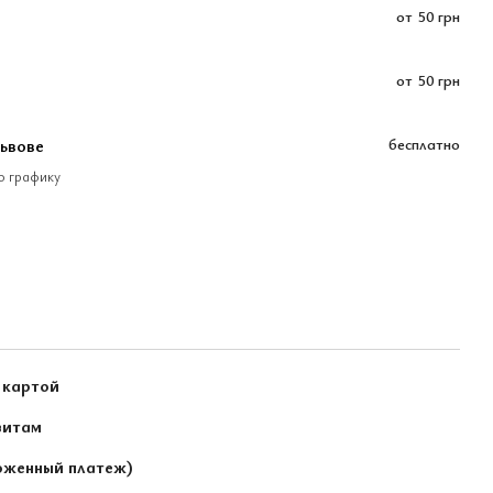
от
50 грн
от
50 грн
Львове
бесплатно
по графику
 картой
зитам
оженный платеж)