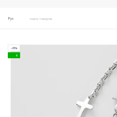
Перейти к основному контенту
Рус
−35%
6