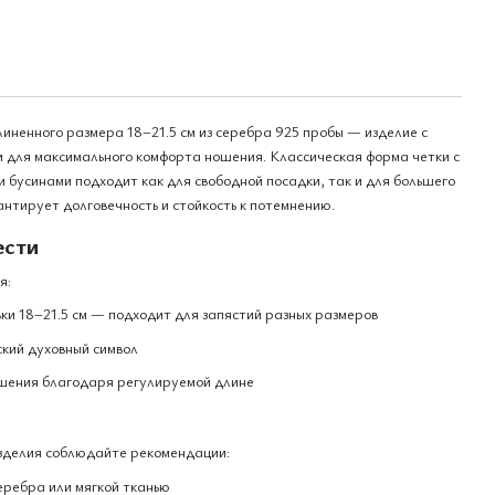
ненного размера 18–21.5 см из серебра 925 пробы — изделие с
 для максимального комфорта ношения. Классическая форма четки с
 бусинами подходит как для свободной посадки, так и для большего
антирует долговечность и стойкость к потемнению.
ести
я:
и 18–21.5 см — подходит для запястий разных размеров
кий духовный символ
шения благодаря регулируемой длине
зделия соблюдайте рекомендации:
еребра или мягкой тканью