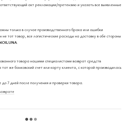
оответствующий акт рекламации/претензию и указать все выявленные
можны только в случае производственного брака или ошибки
 не тот товар, все логистические расходы на доставку в обе стороны
NOILUNA
.
кованного товара нашими специалистами возврат средств
 тот же банковский счет или карту клиента, с которой производилась
 до 7 дней после получения и проверки товара.
возврате