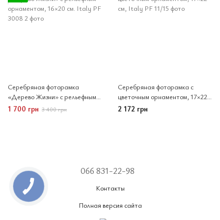
Серебряная фоторамка
Серебряная фоторамка с
«Дерево Жизни» с рельефным
цветочным орнаментом, 17×22
орнаментом, 16×20 см. Italy
см, Italy
1 700 грн
2 172 грн
3 400 грн
066 831-22-98
Контакты
Полная версия сайта