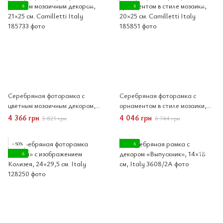
6
6
Серебряная фоторамка с
Серебряная фоторамка с
цветным мозаичным декором,
орнаментом в стиле мозаики,
21×25 см. Camilletti Italy
20×25 см. Camilletti Italy
4 366 грн
4 046 грн
5 821 грн
6 744 грн
−50%
6
6