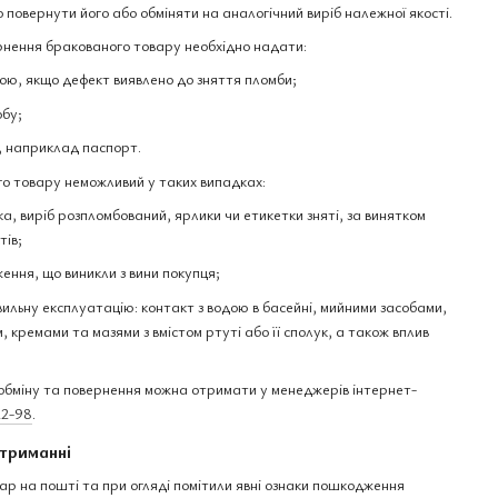
 повернути його або обміняти на аналогічний виріб належної якості.
нення бракованого товару необхідно надати:
ю, якщо дефект виявлено до зняття пломби;
обу;
, наприклад паспорт.
о товару неможливий у таких випадках:
а, виріб розпломбований, ярлики чи етикетки зняті, за винятком
тів;
ення, що виникли з вини покупця;
вильну експлуатацію: контакт з водою в басейні, мийними засобами,
 кремами та мазями з вмістом ртуті або її сполук, а також вплив
бміну та повернення можна отримати у менеджерів інтернет-
22-98
.
триманні
ар на пошті та при огляді помітили явні ознаки пошкодження