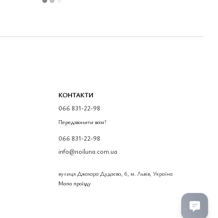
КОНТАКТИ
066 831-22-98
Передзвонити вам?
066 831-22-98
info@noiluna.com.ua
вулиця Джохара Дудаєва, 6, м. Львів, Україна
Мапа проїзду