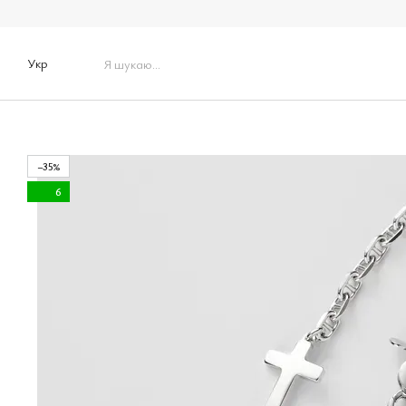
Перейти до основного контенту
Укр
−35%
6