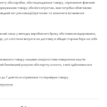
пакету або коробки, або пошкодження товару, спричинене фізичним
рмуванням товару або його втратою, вам потрібно обов’язково
овідний акт рекламації/претензію та зазначити всі виявлені
ожливі лише у випадку виробничого браку або помилки відправника,
р, усі логістичні витрати на доставку в обидві сторони бере на себе
акованого товару нашими спеціалістами повернення коштів
ий банківський рахунок або картку клієнта, з якої здійснювалася
 до 7 днів після отримання та перевірки товару.
овернення