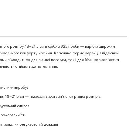
ого розміру 18–21.5 см зі срібла 925 проби — виріб із широким
имального комфорту носіння. Класична форма вервиці з підвісним
 підходить як для вільної посадки, так і для більшого зап'ястка.
ність і стійкість до потемніння.
истики виробу:
 18–21.5 см — підходить для зап'ясток різних розмірів
 духовний символ
іпоалергенність
я завдяки регульованій довжині