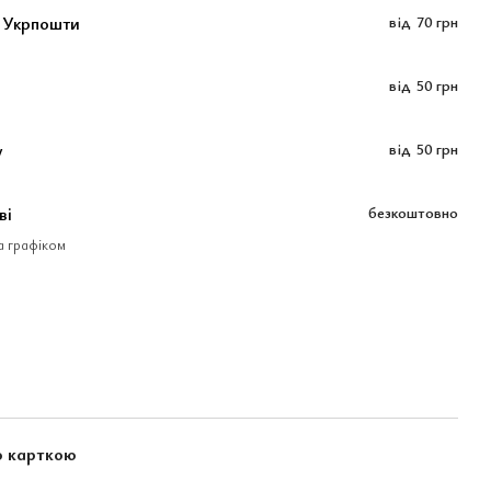
 Укрпошти
від
70 грн
від
50 грн
у
від
50 грн
ві
безкоштовно
за графіком
ю карткою