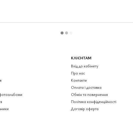
КЛІЄНТАМ
Вхід до кабінету
Про нас
я
Контакти
Оплата і доставка
фотоальбоми
Обмін та повернення
я
Політика конфіденційності
вники
Договір оферта