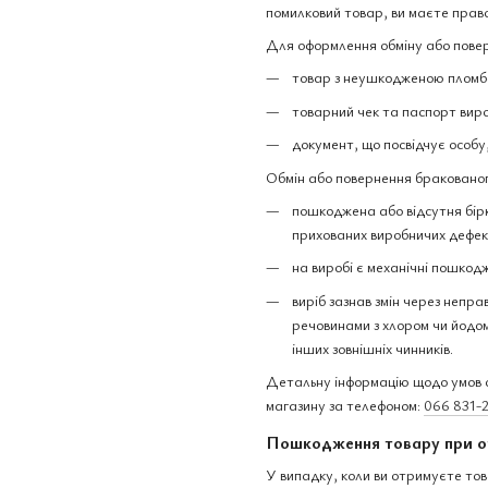
помилковий товар, ви маєте право
Для оформлення обміну або повер
товар з неушкодженою пломбо
товарний чек та паспорт вир
документ, що посвідчує особу
Обмін або повернення бракованог
пошкоджена або відсутня бірк
прихованих виробничих дефек
на виробі є механічні пошкодж
виріб зазнав змін через непра
речовинами з хлором чи йодом,
інших зовнішніх чинників.
Детальну інформацію щодо умов о
магазину за телефоном:
066 831-
Пошкодження товару при о
У випадку, коли ви отримуєте тов