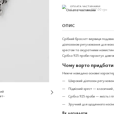
ОПЛАТА ЧАСТИНАМИ
6 платежів по 897.00 грн
ОПИС
Срібний браслет-вервиця подовжен
діапазоном регулювання для макс
хрестом та акуратними намистинами
Срібло 925 проби гарантує довговіч
Чому варто придбати
Нижче наведено основні характер
Широкий діапазон регулювання
Підвісний хрест — класичний
Срібло 925 проби — якість і г
Зручний для щоденного носінн
Як доглядати