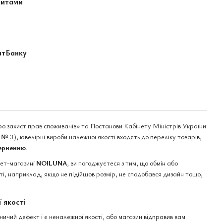
зитами
атБанку
ро захист прав споживачів» та Постанови Кабінету Міністрів України
№ 3), ювелірні вироби належної якості входять до переліку товарів,
верненню
.
нет-магазині
NOILUNA
, ви погоджуєтеся з тим, що обмін або
і, наприклад, якщо не підійшов розмір, не сподобався дизайн тощо,
 якості
чий дефект і є неналежної якості, або магазин відправив вам