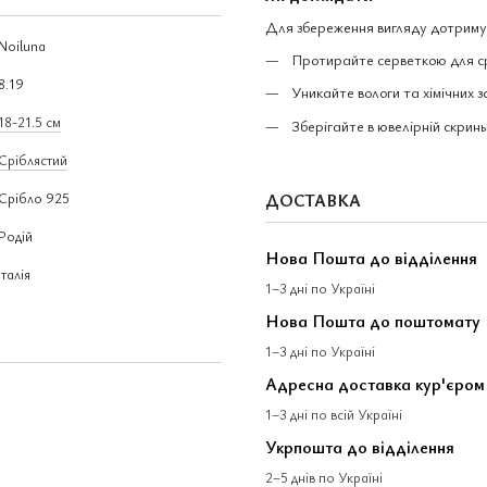
Для збереження вигляду дотриму
Noiluna
Протирайте серветкою для с
8.19
Уникайте вологи та хімічних з
18-21.5 см
Зберігайте в ювелірній скринь
Сріблястий
Срібло 925
ДОСТАВКА
Родій
Нова Пошта до відділення
Італія
1–3 дні по Україні
Нова Пошта до поштомату
1–3 дні по Україні
Адресна доставка кур'єро
1–3 дні по всій Україні
Укрпошта до відділення
2–5 днів по Україні