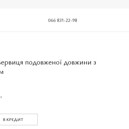
066 831-22-98
вервиця подовженої довжини з
см
н
В КРЕДИТ