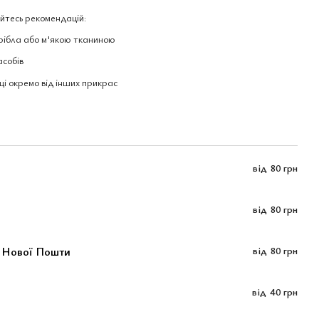
йтесь рекомендацій:
рібла або м'якою тканиною
асобів
ці окремо від інших прикрас
від
80 грн
від
80 грн
м Нової Пошти
від
80 грн
від
40 грн