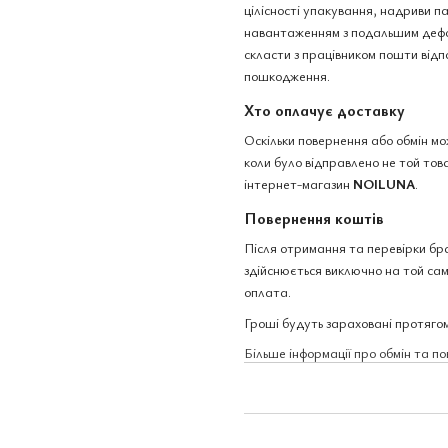
цілісності упакування, надриви 
навантаженням з подальшим дефо
скласти з працівником пошти відп
пошкодження.
Хто оплачує доставку
Оскільки повернення або обмін м
коли було відправлено не той това
інтернет-магазин
NOILUNA
.
Повернення коштів
Після отримання та перевірки бр
здійснюється виключно на той сам
оплата.
Гроші будуть зараховані протягом
Більше інформації про обмін та п