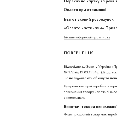
Переказ на картку за рекві
Оплата при отриманні
Безготівковий розрахунок
«Оплата частинами» Прив
Більше інформації про оплату
ПОВЕРНЕННЯ
Відповідно до Закону України «П
№ 172 від 19.03.1994 р. (Додаток 
що
не підлягають обміну та по
Купуючи ювелірні вироби в інтер
повернення товару належної якост
є неможливим.
Винятки: товари неналежної
Якщо придбаний товар має виробни