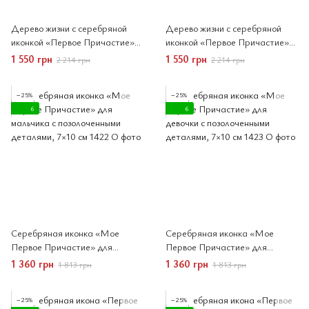
Дерево жизни с серебряной
Дерево жизни с серебряной
иконкой «Первое Причастие»
иконкой «Первое Причастие»
для девочки 14,5x15 см
для мальчика 14,5x15 см
1 550 грн
1 550 грн
2 214 грн
2 214 грн
−25%
−25%
6
6
Серебряная иконка «Мое
Серебряная иконка «Мое
Первое Причастие» для
Первое Причастие» для
мальчика с позолоченными
девочки с позолоченными
1 360 грн
1 360 грн
1 813 грн
1 813 грн
деталями, 7×10 см
деталями, 7×10 см
−25%
−25%