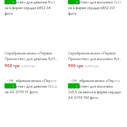
6
6
Серебряная икона «Первое
Серебряная икона «Первое
Причастие» для девочки 9x11
Причастие» для мальчика 9x11
см в форме сердца
см в форме сердца
900 грн
900 грн
1 200 грн
1 200 грн
−25%
−25%
6
6