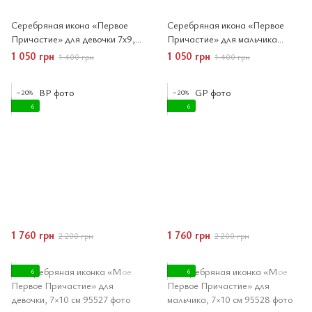
Серебряная икона «Первое
Серебряная икона «Первое
Причастие» для девочки 7x9,5
Причастие» для мальчика
см
7x9,5 см имела в форме сердца
1 050 грн
1 050 грн
1 400 грн
1 400 грн
−20%
−20%
6
6
1 760 грн
1 760 грн
2 200 грн
2 200 грн
6
6