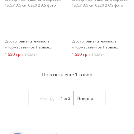
Достопримечательность
Достопримечательность
«Торжественное Первое
«Торжественное Первое
Причастие» для девочки
Причастие» для мальчика
1 550 грн
1 550 грн
1 938 грн
1 938 грн
серебряная с цветным образом
серебряная с цветным образом
18,5x13,5 см.
18,5x13,5 см.
Показать еще 1 товар
Назад
Вперед
1
из 2