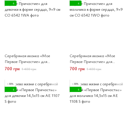
6
6
Серебряная иконка «Мое
Серебряная иконка «Мое
Первое Причастие» для
Первое Причастие» для
девочки в форме сердца, 9×9 см
мальчика в форме сердца, 9×9
700 грн
700 грн
1 400 грн
1 400 грн
см
−30%
−30%
6
6