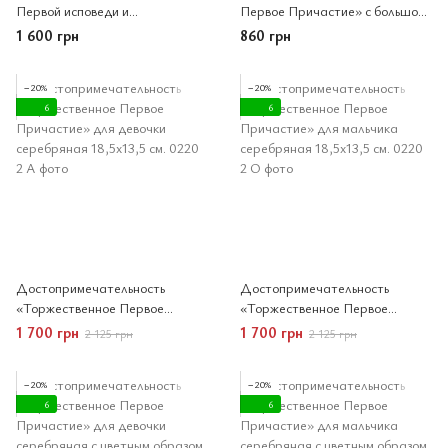
Первой исповеди и
Первое Причастие» с большой
торжественного Причастия
евхаристической сценой, 8.5×10
1 600 грн
860 грн
14,5x10 см
см
−20%
−20%
6
6
Достопримечательность
Достопримечательность
«Торжественное Первое
«Торжественное Первое
Причастие» для девочки
Причастие» для мальчика
1 700 грн
1 700 грн
2 125 грн
2 125 грн
серебряная 18,5x13,5 см.
серебряная 18,5x13,5 см.
−20%
−20%
6
6