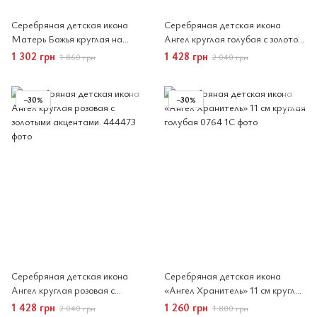
Серебряная детская икона
Серебряная детская икона
Матерь Божья круглая на
Ангел круглая голубая с золотой
розовой подкладке.
звездой
1 302 грн
1 428 грн
1 860 грн
2 040 грн
−30%
−30%
Серебряная детская икона
Серебряная детская икона
Ангел круглая розовая с
«Ангел Хранитель» 11 см круглая
золотыми акцентами.
голубая
1 428 грн
1 260 грн
2 040 грн
1 800 грн