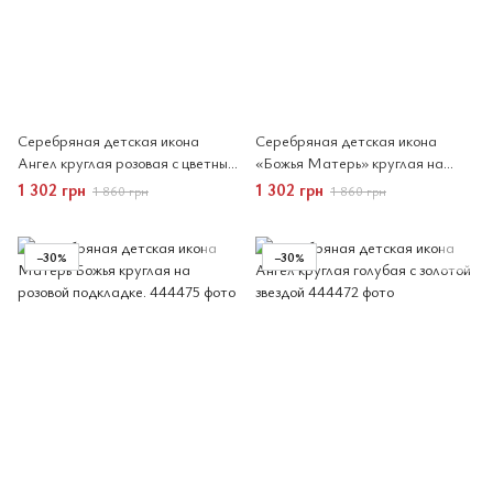
Серебряная детская икона
Серебряная детская икона
Ангел круглая розовая с цветным
«Божья Матерь» круглая на
образом.
голубой подкладке
1 302 грн
1 302 грн
1 860 грн
1 860 грн
−30%
−30%