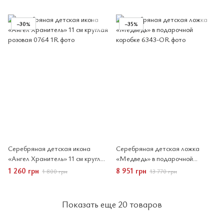
−30%
−35%
Серебряная детская икона
Серебряная детская ложка
«Ангел Хранитель» 11 см круглая
«Медведь» в подарочной
розовая
коробке
1 260 грн
8 951 грн
1 800 грн
13 770 грн
Показать еще 20 товаров