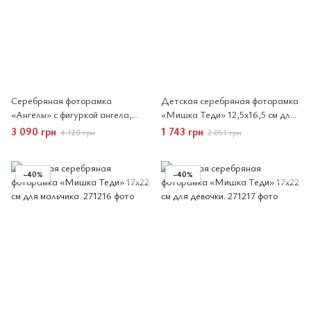
Серебряная фоторамка
Детская серебряная фоторамка
«Ангелы» с фигуркой ангела,
«Мишка Теди» 12,5x16,5 см для
10×15 см, Argenti Italy
девочки мала
3 090 грн
1 743 грн
4 120 грн
2 051 грн
−40%
−40%