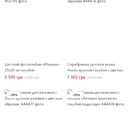
Детский фотоальбом «Мишка»
Серебряная детская икона
20x25 см голубой
Ангел круглая голубая с цветным
образом
2 100 грн
1 302 грн
3 500 грн
1 860 грн
−30%
−30%