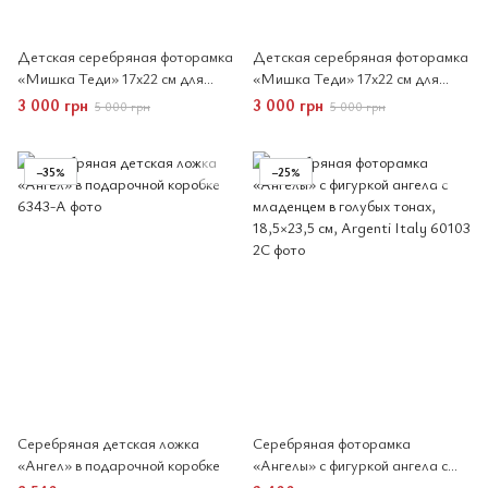
Детская серебряная фоторамка
Детская серебряная фоторамка
«Мишка Теди» 17x22 см для
«Мишка Теди» 17x22 см для
мальчика.
девочки.
3 000 грн
3 000 грн
5 000 грн
5 000 грн
−35%
−25%
Серебряная детская ложка
Серебряная фоторамка
«Ангел» в подарочной коробке
«Ангелы» с фигуркой ангела с
младенцем в голубых тонах,