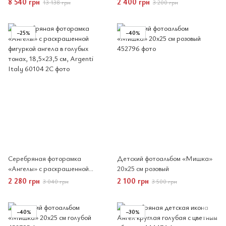
8 540 грн
2 400 грн
13 138 грн
3 200 грн
18,5×23,5 см, Argenti Italy
−25%
−40%
Серебряная фоторамка
Детский фотоальбом «Мишка»
«Ангелы» с раскрашенной
20x25 см розовый
фигуркой ангела в голубых
2 280 грн
2 100 грн
3 040 грн
3 500 грн
тонах, 18,5×23,5 см, Argenti
Italy
−40%
−30%