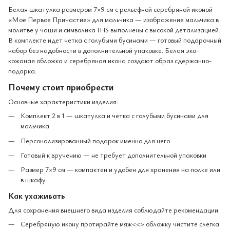
Белая шкатулка размером 7×9 см с рельефной серебряной иконой
«Мое Первое Причастие» для мальчика — изображение мальчика в
молитве у чаши и символика IHS выполнены с высокой детализацией.
В комплекте идет четка с голубыми бусинами — готовый подарочный
набор без надобности в дополнительной упаковке. Белая эко-
кожаная обложка и серебряная икона создают образ сдержанно-
подарка.
Почему стоит приобрести
Основные характеристики изделия:
Комплект 2 в 1 — шкатулка и четка с голубыми бусинами для
мальчика
Персонализированный подарок именно для него
Готовый к вручению — не требует дополнительной упаковки
Размер 7×9 см — компактен и удобен для хранения на полке или
в шкафу
Как ухаживать
Для сохранения внешнего вида изделия соблюдайте рекомендации:
Серебряную икону протирайте мяж<<> обложку чистите слегка