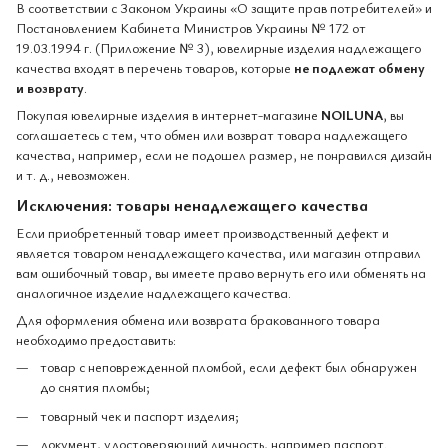
В соответствии с Законом Украины «О защите прав потребителей» и
Постановлением Кабинета Министров Украины № 172 от
19.03.1994 г. (Приложение № 3), ювелирные изделия надлежащего
качества входят в перечень товаров, которые
не подлежат обмену
и возврату
.
Покупая ювелирные изделия в интернет-магазине
NOILUNA
, вы
соглашаетесь с тем, что обмен или возврат товара надлежащего
качества, например, если не подошел размер, не понравился дизайн
и т. д., невозможен.
Исключения: товары ненадлежащего качества
Если приобретенный товар имеет производственный дефект и
является товаром ненадлежащего качества, или магазин отправил
вам ошибочный товар, вы имеете право вернуть его или обменять на
аналогичное изделие надлежащего качества.
Для оформления обмена или возврата бракованного товара
необходимо предоставить:
товар с неповрежденной пломбой, если дефект был обнаружен
до снятия пломбы;
товарный чек и паспорт изделия;
документ, удостоверяющий личность, например паспорт.