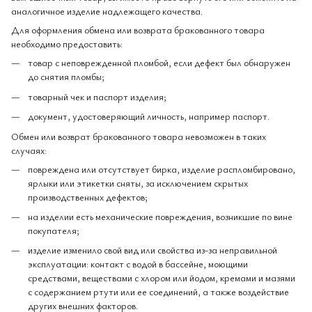
аналогичное изделие надлежащего качества.
Для оформления обмена или возврата бракованного товара
необходимо предоставить:
товар с неповрежденной пломбой, если дефект был обнаружен
до снятия пломбы;
товарный чек и паспорт изделия;
документ, удостоверяющий личность, например паспорт.
Обмен или возврат бракованного товара невозможен в таких
случаях:
повреждена или отсутствует бирка, изделие распломбировано,
ярлыки или этикетки сняты, за исключением скрытых
производственных дефектов;
на изделии есть механические повреждения, возникшие по вине
покупателя;
изделие изменило свой вид или свойства из-за неправильной
эксплуатации: контакт с водой в бассейне, моющими
средствами, веществами с хлором или йодом, кремами и мазями
с содержанием ртути или ее соединений, а также воздействие
других внешних факторов.