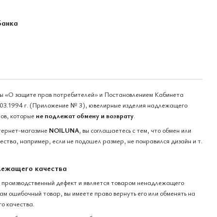
Банка
ны «О защите прав потребителей» и Постановлением Кабинета
03.1994 г. (Приложение № 3), ювелирные изделия надлежащего
ров, которые
не подлежат обмену и возврату
.
тернет-магазине
NOILUNA
, вы соглашаетесь с тем, что обмен или
ства, например, если не подошел размер, не понравился дизайн и т.
лежащего качества
 производственный дефект и является товаром ненадлежащего
вам ошибочный товар, вы имеете право вернуть его или обменять на
о качества.