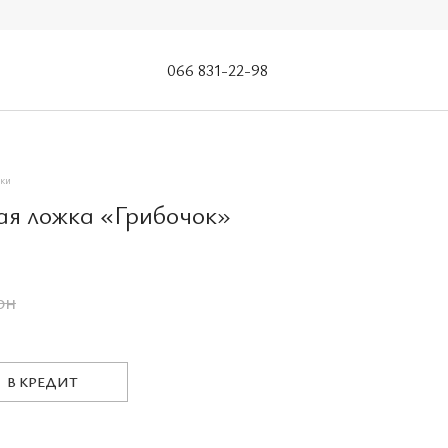
066 831-22-98
ки
ая ложка «Грибочок»
рн
В КРЕДИТ