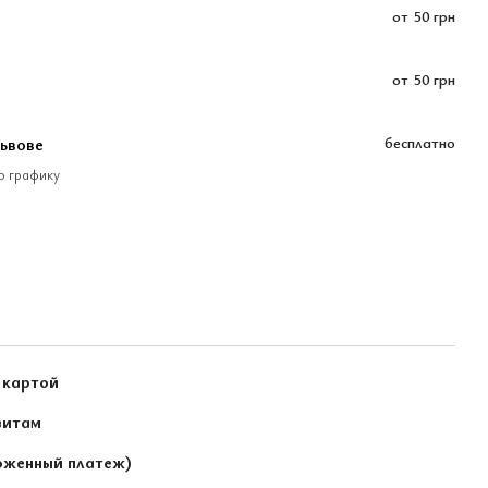
от
50 грн
от
50 грн
Львове
бесплатно
по графику
 картой
зитам
оженный платеж)