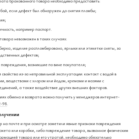
рата бракованного товара необходимо предоставить:
бой, если дефект был обнаружен до снятия пломбы;
ия;
ичность, например паспорт.
товара невозможен в таких случаях:
бирка, изделие распломбировано, ярлыки или этикетки сняты, за
дственных дефектов;
е повреждения, возникшие по вине покупателя;
и свойства из-за неправильной эксплуатации: контакт с водой в
и, веществами с хлором или йодом, кремами и мазями с
единений, а также воздействие других внешних факторов.
ях обмена и возврата можно получить у менеджеров интернет-
2-98
.
олучении
ар на почте и при осмотре заметили явные признаки повреждения
акета или коробки, либо повреждение товара, вызванное физическим
ормацией товара или его утратой, необходимо обязательно