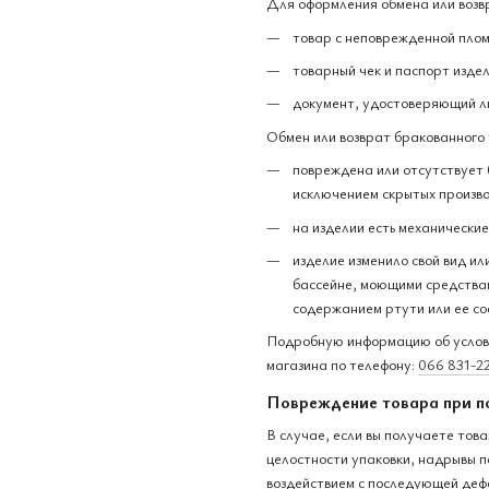
Для оформления обмена или возв
товар с неповрежденной плом
товарный чек и паспорт издел
документ, удостоверяющий л
Обмен или возврат бракованного 
повреждена или отсутствует 
исключением скрытых произво
на изделии есть механически
изделие изменило свой вид ил
бассейне, моющими средствам
содержанием ртути или ее со
Подробную информацию об услови
магазина по телефону:
066 831-2
Повреждение товара при п
В случае, если вы получаете тов
целостности упаковки, надрывы п
воздействием с последующей деф