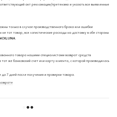
оответствующий акт рекламации/претензию и указать все выявленные
можны только в случае производственного брака или ошибки
 не тот товар, все логистические расходы на доставку в обе стороны
NOILUNA
.
кованного товара нашими специалистами возврат средств
 тот же банковский счет или карту клиента, с которой производилась
 до 7 дней после получения и проверки товара.
возврате