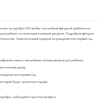
чок» из серебра 925 пробы с волшебной фигуркой грибочка на
 для ребенка со сказочным и нежным декором. Подробная фигурка
 точностью. Замечательный подарок на рождение или первый год
ребряная ложка с волшебным лесным декором для ребенка:
ый и нежный декор
рождение или первый год
который будет храниться годами
серебра, соблюдайте простые правила: