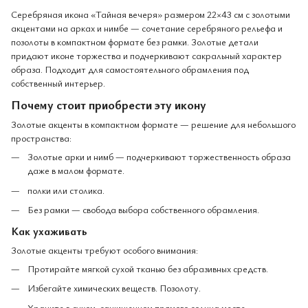
Серебряная икона «Тайная вечеря» размером 22×43 см с золотыми
акцентами на арках и нимбе — сочетание серебряного рельефа и
позолоты в компактном формате без рамки. Золотые детали
придают иконе торжества и подчеркивают сакральный характер
образа. Подходит для самостоятельного обрамления под
собственный интерьер.
Почему стоит приобрести эту икону
Золотые акценты в компактном формате — решение для небольшого
пространства:
Золотые арки и нимб — подчеркивают торжественность образа
даже в малом формате.
полки или столика.
Без рамки — свобода выбора собственного обрамления.
Как ухаживать
Золотые акценты требуют особого внимания:
Протирайте мягкой сухой тканью без абразивных средств.
Избегайте химических веществ. Позолоту.
Храните в сухом, защищенном прямого солнца месте.