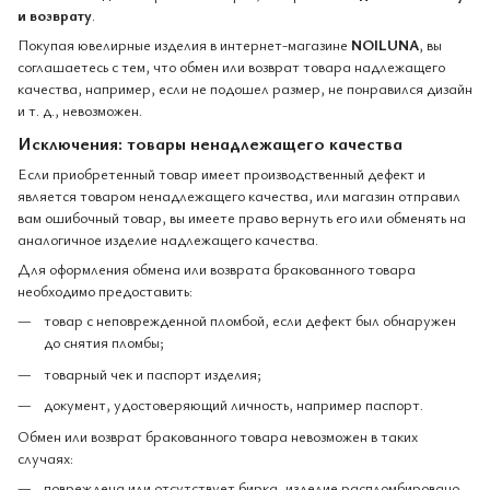
и возврату
.
Покупая ювелирные изделия в интернет-магазине
NOILUNA
, вы
соглашаетесь с тем, что обмен или возврат товара надлежащего
качества, например, если не подошел размер, не понравился дизайн
и т. д., невозможен.
Исключения: товары ненадлежащего качества
Если приобретенный товар имеет производственный дефект и
является товаром ненадлежащего качества, или магазин отправил
вам ошибочный товар, вы имеете право вернуть его или обменять на
аналогичное изделие надлежащего качества.
Для оформления обмена или возврата бракованного товара
необходимо предоставить:
товар с неповрежденной пломбой, если дефект был обнаружен
до снятия пломбы;
товарный чек и паспорт изделия;
документ, удостоверяющий личность, например паспорт.
Обмен или возврат бракованного товара невозможен в таких
случаях:
повреждена или отсутствует бирка, изделие распломбировано,