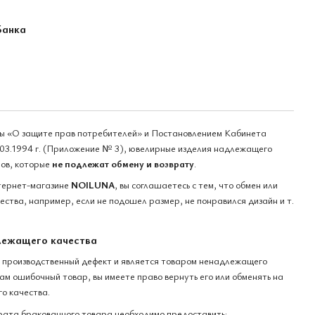
Банка
ны «О защите прав потребителей» и Постановлением Кабинета
03.1994 г. (Приложение № 3), ювелирные изделия надлежащего
ров, которые
не подлежат обмену и возврату
.
тернет-магазине
NOILUNA
, вы соглашаетесь с тем, что обмен или
ства, например, если не подошел размер, не понравился дизайн и т.
лежащего качества
 производственный дефект и является товаром ненадлежащего
вам ошибочный товар, вы имеете право вернуть его или обменять на
о качества.
рата бракованного товара необходимо предоставить: