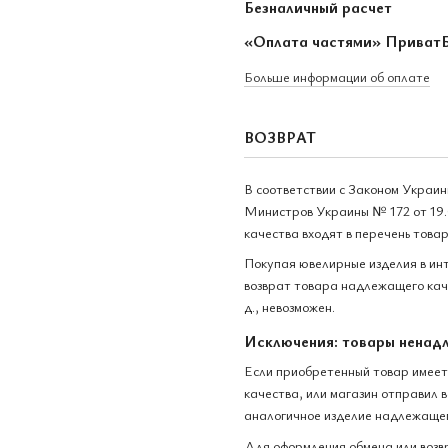
Безналичный расчет
«Оплата частями» Приват
Больше информации об оплате
ВОЗВРАТ
В соответствии с Законом Украи
Министров Украины № 172 от 19.
качества входят в перечень това
Покупая ювелирные изделия в ин
возврат товара надлежащего каче
д., невозможен.
Исключения: товары ненад
Если приобретенный товар имеет
качества, или магазин отправил 
аналогичное изделие надлежащег
Для оформления обмена или возв