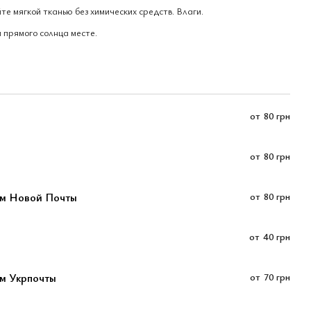
е мягкой тканью без химических средств. Влаги.
 прямого солнца месте.
от
80 грн
от
80 грн
ом Новой Почты
от
80 грн
от
40 грн
м Укрпочты
от
70 грн