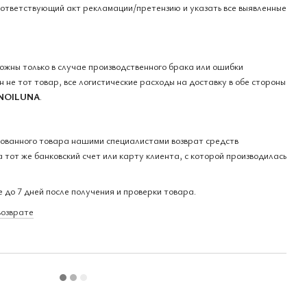
оответствующий акт рекламации/претензию и указать все выявленные
можны только в случае производственного брака или ошибки
 не тот товар, все логистические расходы на доставку в обе стороны
NOILUNA
.
кованного товара нашими специалистами возврат средств
 тот же банковский счет или карту клиента, с которой производилась
 до 7 дней после получения и проверки товара.
возврате