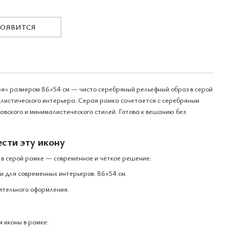
ПОЯВИТСЯ
я» размером 86×54 см — чисто серебряный рельефный образ в серой
алистического интерьера. Серая рамка сочетается с серебряным
авского и минималистического стилей. Готова к вешанию без
сти эту икону
в серой рамке — современное и чёткое решение:
 для современных интерьеров. 86×54 см.
ительного оформления.
 иконы в рамке: