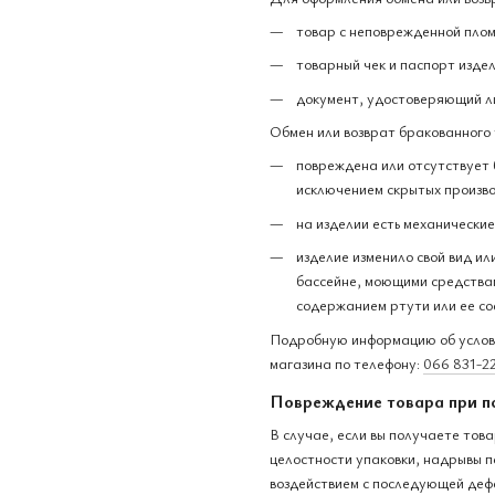
товар с неповрежденной плом
товарный чек и паспорт издел
документ, удостоверяющий л
Обмен или возврат бракованного 
повреждена или отсутствует 
исключением скрытых произво
на изделии есть механически
изделие изменило свой вид ил
бассейне, моющими средствам
содержанием ртути или ее со
Подробную информацию об услови
магазина по телефону:
066 831-2
Повреждение товара при п
В случае, если вы получаете тов
целостности упаковки, надрывы п
воздействием с последующей деф