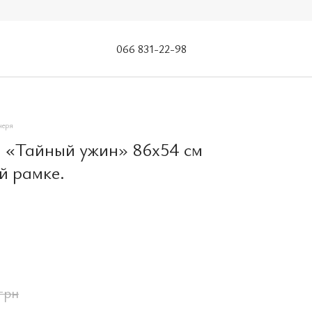
066 831-22-98
черя
 «Тайный ужин» 86x54 см
й рамке.
грн