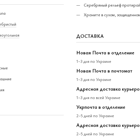
Серебряный рельеф протирайт
una
Храните в сухом, защищенном
ебристый
моугольная
ДОСТАВКА
Новая Почта в отделение
1–3 дня по Украине
сные
Новая Почта в почтомат
ашние
1–3 дня по Украине
Адресная доставка курьер
лия
1–3 дня по всей Украине
Укрпочта в отделение
2–5 дней по Украине
Адресная доставка курьеро
2–5 дней по Украине