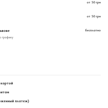
от
50 грн
от
50 грн
Львове
бесплатно
по графику
 картой
зитам
оженный платеж)