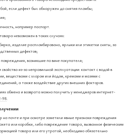
бой, если дефект был обнаружен до снятия пломбы;
ия;
ичность, например паспорт.
товара невозможен в таких случаях:
бирка, изделие распломбировано, ярлыки или этикетки сняты, за
дственных дефектов;
е повреждения, возникшие по вине покупателя;
и свойства из-за неправильной эксплуатации: контакт с водой в
и, веществами с хлором или йодом, кремами и мазями с
единений, а также воздействие других внешних факторов.
ях обмена и возврата можно получить у менеджеров интернет-
2-98
.
олучении
ар на почте и при осмотре заметили явные признаки повреждения
акета или коробки, либо повреждение товара, вызванное физическим
ормацией товара или его утратой, необходимо обязательно