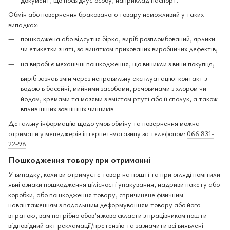
Обмін або повернення бракованого товару неможливий у таких
випадках:
пошкоджена або відсутня бірка, виріб розпломбований, ярлики
чи етикетки зняті, за винятком прихованих виробничих дефектів;
на виробі є механічні пошкодження, що виникли з вини покупця;
виріб зазнав змін через неправильну експлуатацію: контакт з
водою в басейні, мийними засобами, речовинами з хлором чи
йодом, кремами та мазями з вмістом ртуті або її сполук, а також
вплив інших зовнішніх чинників.
Детальну інформацію щодо умов обміну та повернення можна
отримати у менеджерів інтернет-магазину за телефоном:
066 831-
22-98
.
Пошкодження товару при отриманні
У випадку, коли ви отримуєте товар на пошті та при огляді помітили
явні ознаки пошкодження цілісності упакування, надриви пакету або
коробки, або пошкодження товару, спричинене фізичним
навантаженням з подальшим деформуванням товару або його
втратою, вам потрібно обов’язково скласти з працівником пошти
відповідний акт рекламації/претензію та зазначити всі виявлені