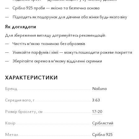
Срібло 925 проби — якісна та безпечна основа
Підходить як подарунок для дівчини або жінки будь-якого віку
Як доглядати
Для збереження вигляду дотримуйтесь рекомендацій:
Чистіть м'якою тканиною без абразивів
Уникайте парфумів і хімії — можуть пошкодити рожеве покриття
Зберігайте окремо в м'якому відділенні скриньки
ХАРАКТЕРИСТИКИ
Бренд
Noiluna
Середня вага, г
3.63
Розмір браслету, см
17-20
Колір
Сріблястий
Метал
Срібло 925