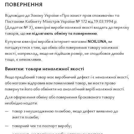
ПОВЕРНЕННЯ
Відповідно до Закону України «Про захист прав споживачів» та
Постанови Кабінету Міністрів України № 172 від 19.03.1994 р.
(Додаток № 3), ювелірні вироби належної якості входять до переліку
товарів, що
не підлягають обміну та поверненню
.
Купуючи ювелірні вироби в інтернет-магазині
NOILUNA
, ви
погоджуєтеся з тим, що обмін або повернення товару належної
якості, наприклад, якщо не підійшов розмір, не сподобався дизайн
тощо, є неможливим.
Винятки: товари неналежної якості
Якщо придбаний товар має виробничий дефект і є неналежної якості,
або магазин відправив вам помилковий товар, ви маєте право
повернути його або обміняти на аналогічний виріб належної якості.
Для оформлення обміну або повернення бракованого товару
необхідно надати:
товар з неушкодженою пломбою, якщо дефект виявлено до
зняття пломби;
товарний чек та паспорт виробу;
документ, що посвідчує особу, наприклад паспорт.