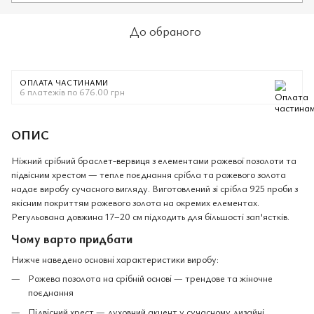
До обраного
ОПЛАТА ЧАСТИНАМИ
6 платежів по 676.00 грн
ОПИС
Ніжний срібний браслет-вервиця з елементами рожевої позолоти та
підвісним хрестом — тепле поєднання срібла та рожевого золота
надає виробу сучасного вигляду. Виготовлений зі срібла 925 проби з
якісним покриттям рожевого золота на окремих елементах.
Регульована довжина 17–20 см підходить для більшості зап'ястків.
Чому варто придбати
Нижче наведено основні характеристики виробу:
Рожева позолота на срібній основі — трендове та жіночне
поєднання
Підвісний хрест — духовний акцент у сучасному дизайні