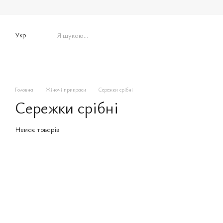
Перейти до основного контенту
Укр
Головна
Жіночі прикраси
Сережки срібні
Сережки срібні
Немає товарів