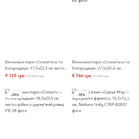
Вінчальна пара «Спаситель та
Вінчальна пара «Спаситель та
Богородиця» 17,5x22,5 см чисто
Богородиця» 27,5x20,6 см
срібна
кольорова у дерев'яній рамці
9 120 грн
8 766 грн
11 400 грн
9 740 грн
−20%
−10%