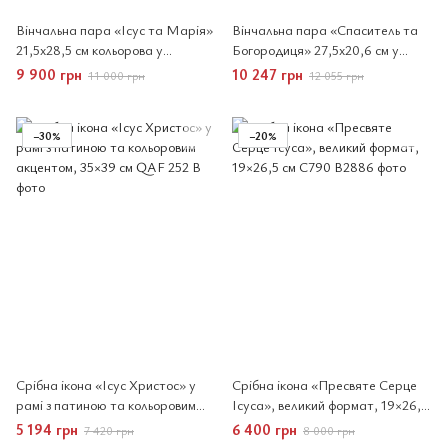
Вінчальна пара «Ісус та Марія»
Вінчальна пара «Спаситель та
21,5x28,5 см кольорова у
Богородиця» 27,5x20,6 см у
дерев'яній рамці
арковій рамці чисто срібна
9 900 грн
10 247 грн
11 000 грн
12 055 грн
−30%
−20%
Срібна ікона «Ісус Христос» у
Срібна ікона «Пресвяте Серце
рамі з патиною та кольоровим
Ісуса», великий формат, 19×26,5
акцентом, 35×39 см
см
5 194 грн
6 400 грн
7 420 грн
8 000 грн