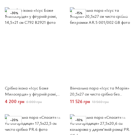
−30%
−15%
Срібна ікона «Ісус Боже
Вінчальна пара «Ісус та Марія»
Милосердя» у фігурній рамі,
20,5x27 см чисто срібна без
14,5×21 см
рамки
4 200 грн
11 526 грн
6 000 грн
13 560 грн
−20%
−10%