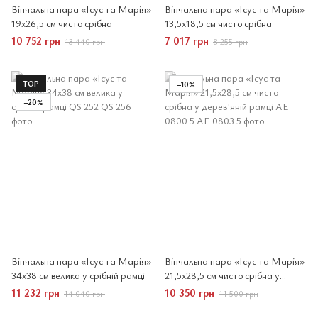
Вінчальна пара «Ісус та Марія»
Вінчальна пара «Ісус та Марія»
19x26,5 см чисто срібна
13,5x18,5 см чисто срібна
10 752 грн
7 017 грн
13 440 грн
8 255 грн
TOP
−10%
−20%
Вінчальна пара «Ісус та Марія»
Вінчальна пара «Ісус та Марія»
34x38 см велика у срібній рамці
21,5x28,5 см чисто срібна у
дерев'яній рамці
11 232 грн
10 350 грн
14 040 грн
11 500 грн