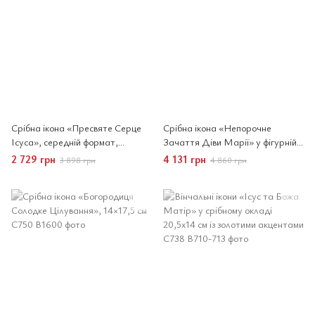
Срібна ікона «Пресвяте Серце
Срібна ікона «Непорочне
Ісуса», середній формат,
Зачаття Діви Марії» у фігурній
13,5×18,5 см
рамі, 14,5×21 см
2 729 грн
4 131 грн
3 898 грн
4 860 грн