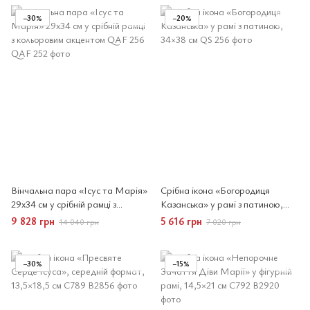
−30%
−20%
Вінчальна пара «Ісус та Марія»
Срібна ікона «Богородиця
29x34 см у срібній рамці з
Казанська» у рамі з патиною,
кольоровим акцентом
34×38 см
9 828 грн
5 616 грн
14 040 грн
7 020 грн
−30%
−15%