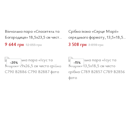
Вінчальна пара «Спаситель та
Срібна ікона «Серце Марії»
Богородиця» 18,5x23,5 см чисто
середнього формату, 13,5×18,5
срібна у дерев'яній рамці
см, Noiluna Italy
9 644 грн
3 508 грн
12 055 грн
3 898 грн
−20%
−15%