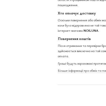
пошкодження.
Хто оплачує доставку
Оскільки повернення або обмін м
коли було відправлено не той това
інтернет-магазин
NOILUNA
.
Повернення коштів
Після отримання та перевірки бр
здійснюється виключно на той сам
оплата.
Гроші будуть зараховані протягом
Більше інформації про обмін та п