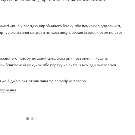
ожливі лише у випадку виробничого браку або помилки відправника,
р, усі логістичні витрати на доставку в обидві сторони бере на себе
акованого товару нашими спеціалістами повернення коштів
ий банківський рахунок або картку клієнта, з якої здійснювалася
 до 7 днів після отримання та перевірки товару.
овернення