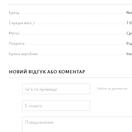
Бренд
Noi
Середня вага, г
7.
Метал
Ср
Покриття
Ро
Країна виробник
Іта
НОВИЙ ВІДГУК АБО КОМЕНТАР
Увійти за допомогою