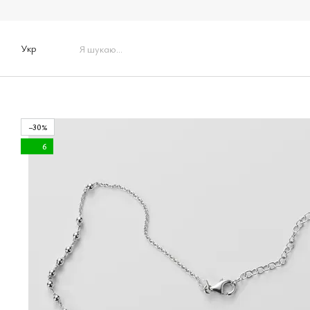
Перейти до основного контенту
Укр
−30%
6