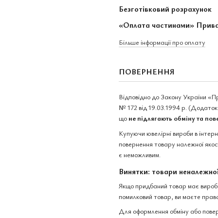
Безготівковий розрахунок
«Оплата частинами» Прив
Більше інформації про оплату
ПОВЕРНЕННЯ
Відповідно до Закону України «П
№ 172 від 19.03.1994 р. (Додаток 
що
не підлягають обміну та по
Купуючи ювелірні вироби в інтер
повернення товару належної якост
є неможливим.
Винятки: товари неналежної
Якщо придбаний товар має виробни
помилковий товар, ви маєте право
Для оформлення обміну або повер