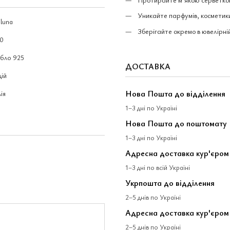
Уникайте парфумів, косметики
luna
Зберігайте окремо в ювелірній
00
ібло 925
ДОСТАВКА
дій
Нова Пошта до відділення
лія
1–3 дні по Україні
Нова Пошта до поштомату
1–3 дні по Україні
Адресна доставка кур'єро
1–3 дні по всій Україні
Укрпошта до відділення
2–5 днів по Україні
Адресна доставка кур'єром
2–5 днів по Україні