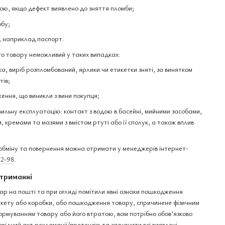
ю, якщо дефект виявлено до зняття пломби;
обу;
, наприклад паспорт.
о товару неможливий у таких випадках:
а, виріб розпломбований, ярлики чи етикетки зняті, за винятком
тів;
ення, що виникли з вини покупця;
вильну експлуатацію: контакт з водою в басейні, мийними засобами,
 кремами та мазями з вмістом ртуті або її сполук, а також вплив
бміну та повернення можна отримати у менеджерів інтернет-
22-98
.
триманні
ар на пошті та при огляді помітили явні ознаки пошкодження
пакету або коробки, або пошкодження товару, спричинене фізичним
рмуванням товару або його втратою, вам потрібно обов’язково
овідний акт рекламації/претензію та зазначити всі виявлені