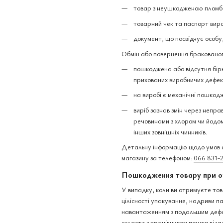
товар з неушкодженою пломбо
товарний чек та паспорт вир
документ, що посвідчує особу
Обмін або повернення бракованог
пошкоджена або відсутня бірк
прихованих виробничих дефек
на виробі є механічні пошкодж
виріб зазнав змін через непра
речовинами з хлором чи йодом,
інших зовнішніх чинників.
Детальну інформацію щодо умов о
магазину за телефоном:
066 831-
Пошкодження товару при о
У випадку, коли ви отримуєте тов
цілісності упакування, надриви 
навантаженням з подальшим дефо
скласти з працівником пошти відп