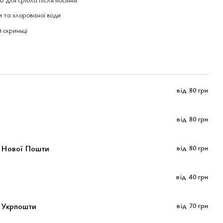
 та хлорованої води
 скриньці
від
80 грн
від
80 грн
м Нової Пошти
від
80 грн
від
40 грн
 Укрпошти
від
70 грн