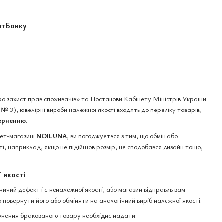
атБанку
ро захист прав споживачів» та Постанови Кабінету Міністрів України
№ 3), ювелірні вироби належної якості входять до переліку товарів,
верненню
.
нет-магазині
NOILUNA
, ви погоджуєтеся з тим, що обмін або
і, наприклад, якщо не підійшов розмір, не сподобався дизайн тощо,
 якості
чий дефект і є неналежної якості, або магазин відправив вам
 повернути його або обміняти на аналогічний виріб належної якості.
нення бракованого товару необхідно надати: