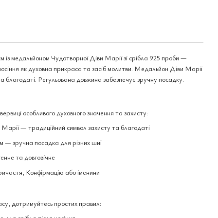
м із медальйоном Чудотворної Діви Марії зі срібла 925 проби —
носіння як духовна прикраса та засіб молитви. Медальйон Діви Марії
та благодаті. Регульована довжина забезпечує зручну посадку.
ервиці особливого духовного значення та захисту:
Марії — традиційний символ захисту та благодаті
м — зручна посадка для різних шиї
енне та довговічне
ричастя, Конфірмацію або іменини
асу, дотримуйтесь простих правил:
 для срібла після носіння