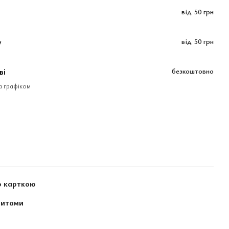
від
50 грн
у
від
50 грн
ві
безкоштовно
за графіком
ю карткою
зитами