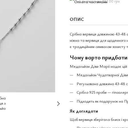
6 платежів по 812.00 грн
ОПИС
Срібна вервиця довжиною 43-48 с
ніжна та вервиця для щоденного 
є традиційним символом захисту 
Чому варто придбати
Медальйон Діви Марії надає цій в
Медальйон Чудотворної Діви 
Регульована довжина 43-48 с
Срібло 925 проби — гіпоалерг
Підходить як подарунок на П
Як доглядати
Щоб вервиця зберігала блиск і кр
Протирайте м'якою серветкою