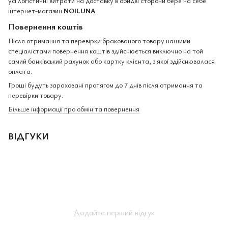
усі логістичні витрати на доставку в обидві сторони бере на себе
інтернет-магазин
NOILUNA
.
Повернення коштів
Після отримання та перевірки бракованого товару нашими
спеціалістами повернення коштів здійснюється виключно на той
самий банківський рахунок або картку клієнта, з якої здійснювалася
оплата.
Гроші будуть зараховані протягом до 7 днів після отримання та
перевірки товару.
Більше інформації про обмін та повернення
ВІДГУКИ
Додайте перший відгук