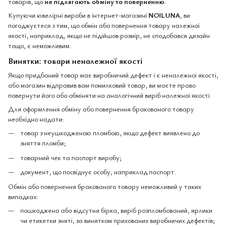
товарів, що
не підлягають обміну та поверненню
.
Купуючи ювелірні вироби в інтернет-магазині
NOILUNA
, ви
погоджуєтеся з тим, що обмін або повернення товару належної
якості, наприклад, якщо не підійшов розмір, не сподобався дизайн
тощо, є неможливим.
Винятки: товари неналежної якості
Якщо придбаний товар має виробничий дефект і є неналежної якості,
або магазин відправив вам помилковий товар, ви маєте право
повернути його або обміняти на аналогічний виріб належної якості.
Для оформлення обміну або повернення бракованого товару
необхідно надати:
товар з неушкодженою пломбою, якщо дефект виявлено до
зняття пломби;
товарний чек та паспорт виробу;
документ, що посвідчує особу, наприклад паспорт.
Обмін або повернення бракованого товару неможливий у таких
випадках:
пошкоджена або відсутня бірка, виріб розпломбований, ярлики
чи етикетки зняті, за винятком прихованих виробничих дефектів;