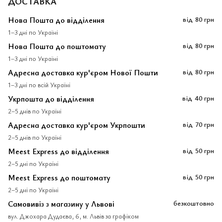
ДОСТАВКА
Нова Пошта до відділення
від
80 грн
1–3 дні по Україні
Нова Пошта до поштомату
від
80 грн
1–3 дні по Україні
Адресна доставка кур'єром Нової Пошти
від
80 грн
1–3 дні по всій Україні
Укрпошта до відділення
від
40 грн
2–5 днів по Україні
Адресна доставка кур'єром Укрпошти
від
70 грн
2–5 днів по Україні
Meest Express до відділення
від
50 грн
2–5 дні по Україні
Meest Express до поштомату
від
50 грн
2–5 дні по Україні
Самовивіз з магазину у Львові
безкоштовно
вул. Джохара Дудаєва, 6, м. Львів за графіком