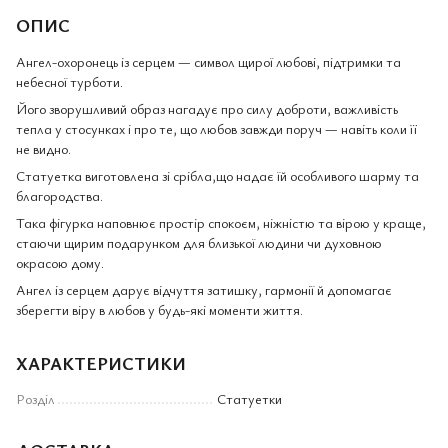
ОПИС
Ангел-охоронець із серцем — символ щирої любові, підтримки та
небесної турботи.
Його зворушливий образ нагадує про силу доброти, важливість
тепла у стосунках і про те, що любов завжди поруч — навіть коли її
не видно.
Статуетка виготовлена зі срібла,що надає їй особливого шарму та
благородства.
Така фігурка наповнює простір спокоєм, ніжністю та вірою у краще,
стаючи щирим подарунком для близької людини чи духовною
окрасою дому.
Ангел із серцем дарує відчуття затишку, гармонії й допомагає
зберегти віру в любов у будь-які моменти життя.
ХАРАКТЕРИСТИКИ
Розділ
Статуетки