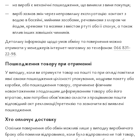
на виробі є механічні пошкодження, що виникли з вини покупця;
виріб зазнав змін через неправильну експлуатацію: контакт з
водою в басейні, мийними засобами, речовинами з хлором чи
йодом, кремами та мазями з вмістом ртуті або її сполук, а також
вплив інших зовнішніх чинників.
Детальну інформацію щодо умов обміну та повернення можна
отримати у менеджерів інтернет-магазину за телефоном:
066 831-
22-98
.
Пошкодження товару при отриманні
У випадку, коли ви отримуєте товар на пошті та при огляді помітили
явні ознаки пошкодження цілісності упакування, надриви пакету або
коробки, або пошкодження товару, спричинене фізичним
навантаженням з подальшим деформуванням товару або його
втратою, вам потрібно обов’язково скласти з працівником пошти
відповідний акт рекламації/претензію та зазначити всі виявлені
пошкодження.
Хто оплачує доставку
Оскільки повернення або обмін можливі лише у випадку виробничого
браку або помилки відправника, коли було відправлено не той товар,