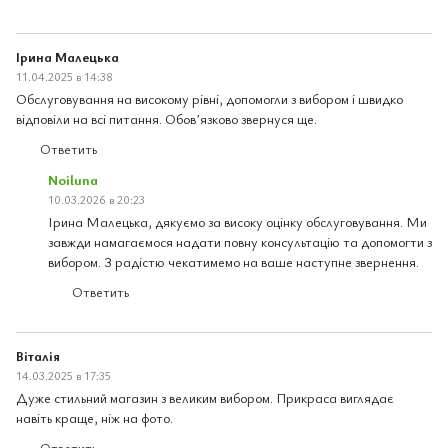
Ірина Малецька
11.04.2025 в 14:38
Обслуговування на високому рівні, допомогли з вибором і швидко
відповіли на всі питання. Обовʼязково звернуся ще.
Ответить
Noiluna
10.03.2026 в 20:23
Ірина Малецька, дякуємо за високу оцінку обслуговування. Ми
завжди намагаємося надати повну консультацію та допомогти з
вибором. З радістю чекатимемо на ваше наступне звернення.
Ответить
Віталія
14.03.2025 в 17:35
Дуже стильний магазин з великим вибором. Прикраса виглядає
навіть краще, ніж на фото.
Ответить