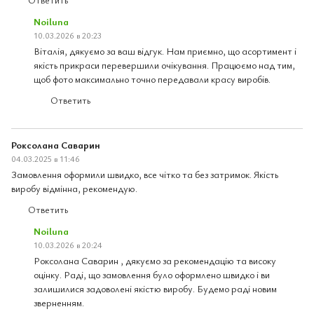
Noiluna
10.03.2026 в 20:23
Віталія, дякуємо за ваш відгук. Нам приємно, що асортимент і
якість прикраси перевершили очікування. Працюємо над тим,
щоб фото максимально точно передавали красу виробів.
Ответить
Роксолана Саварин
04.03.2025 в 11:46
Замовлення оформили швидко, все чітко та без затримок. Якість
виробу відмінна, рекомендую.
Ответить
Noiluna
10.03.2026 в 20:24
Роксолана Саварин , дякуємо за рекомендацію та високу
оцінку. Раді, що замовлення було оформлено швидко і ви
залишилися задоволені якістю виробу. Будемо раді новим
зверненням.