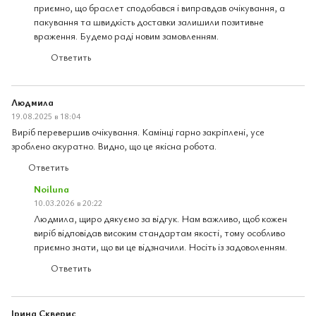
приємно, що браслет сподобався і виправдав очікування, а
пакування та швидкість доставки залишили позитивне
враження. Будемо раді новим замовленням.
Ответить
Людмила
19.08.2025 в 18:04
Виріб перевершив очікування. Камінці гарно закріплені, усе
зроблено акуратно. Видно, що це якісна робота.
Ответить
Noiluna
10.03.2026 в 20:22
Людмила, щиро дякуємо за відгук. Нам важливо, щоб кожен
виріб відповідав високим стандартам якості, тому особливо
приємно знати, що ви це відзначили. Носіть із задоволенням.
Ответить
Ірина Скверис