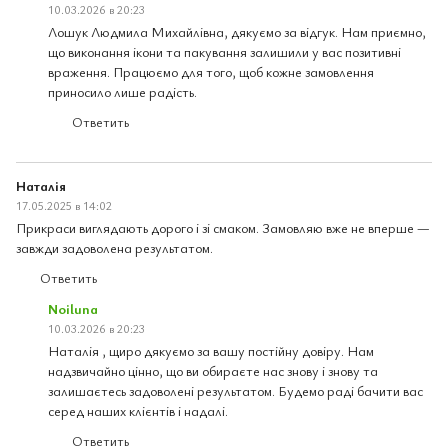
10.03.2026 в 20:23
Лошук Людмила Михайлівна, дякуємо за відгук. Нам приємно,
що виконання ікони та пакування залишили у вас позитивні
враження. Працюємо для того, щоб кожне замовлення
приносило лише радість.
Ответить
Наталія
17.05.2025 в 14:02
Прикраси виглядають дорого і зі смаком. Замовляю вже не вперше —
завжди задоволена результатом.
Ответить
Noiluna
10.03.2026 в 20:23
Наталія , щиро дякуємо за вашу постійну довіру. Нам
надзвичайно цінно, що ви обираєте нас знову і знову та
залишаєтесь задоволені результатом. Будемо раді бачити вас
серед наших клієнтів і надалі.
Ответить