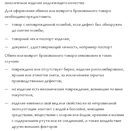
аналогичное изделие надлежащего качества.
Для оформления обмена или возврата бракованного товара
необходимо предоставить:
товар с неповрежденной пломбой, если дефект был обнаружен
до снятия пломбы;
товарный чек и паспорт изделия;
документ, удостоверяющий личность, например паспорт.
Обмен или возврат бракованного товара невозможен в таких
случаях:
повреждена или отсутствует бирка, изделие распломбировано,
ярлыки или этикетки сняты, за исключением скрытых
производственных дефектов;
на изделии есть механические повреждения, возникшие по вине
покупателя;
изделие изменило свой вид или свойства из-за неправильной
эксплуатации: контакт с водой в бассейне, моющими
средствами, веществами с хлором или йодом, кремами и мазями
с содержанием ртути или ее соединений, а также воздействие
других внешних факторов.