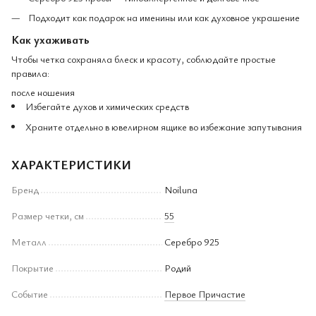
Подходит как подарок на именины или как духовное украшение
Как ухаживать
Чтобы четка сохраняла блеск и красоту, соблюдайте простые
правила:
после ношения
Избегайте духов и химических средств
Храните отдельно в ювелирном ящике во избежание запутывания
ХАРАКТЕРИСТИКИ
Бренд
Noiluna
Размер четки, см
55
Металл
Серебро 925
Покрытие
Родий
Событие
Первое Причастие