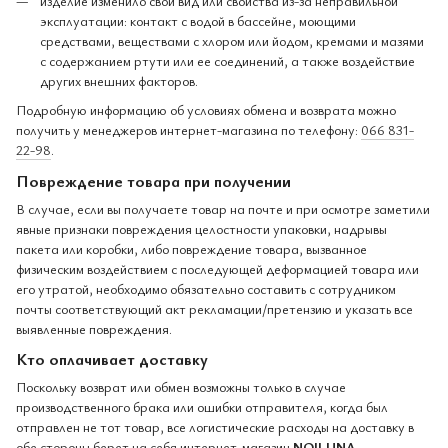
изделие изменило свой вид или свойства из-за неправильной
эксплуатации: контакт с водой в бассейне, моющими
средствами, веществами с хлором или йодом, кремами и мазями
с содержанием ртути или ее соединений, а также воздействие
других внешних факторов.
Подробную информацию об условиях обмена и возврата можно
получить у менеджеров интернет-магазина по телефону:
066 831-
22-98
.
Повреждение товара при получении
В случае, если вы получаете товар на почте и при осмотре заметили
явные признаки повреждения целостности упаковки, надрывы
пакета или коробки, либо повреждение товара, вызванное
физическим воздействием с последующей деформацией товара или
его утратой, необходимо обязательно составить с сотрудником
почты соответствующий акт рекламации/претензию и указать все
выявленные повреждения.
Кто оплачивает доставку
Поскольку возврат или обмен возможны только в случае
производственного брака или ошибки отправителя, когда был
отправлен не тот товар, все логистические расходы на доставку в
обе стороны берет на себя интернет-магазин
NOILUNA
.