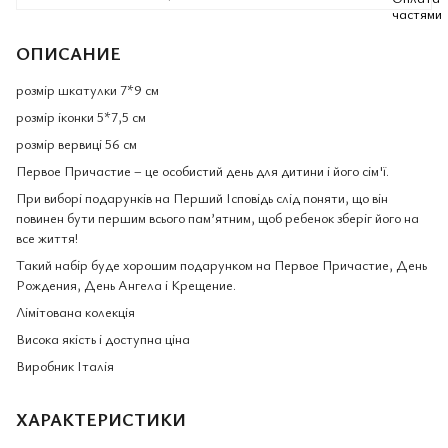
ОПИСАНИЕ
розмір шкатулки 7*9 см
розмір іконки 5*7,5 см
розмір вервиці 56 см
Первое Причастие – це особистий день для дитини і його сім'ї.
При виборі подарунків на Перший Ісповідь слід поняти, що він
повинен бути першим всього пам’ятним, щоб ребенок зберіг його на
все життя!
Такий набір буде хорошим подарунком на Первое Причастие, День
Рождения, День Ангела і Крещение.
Лімітована колекція
Висока якість і доступна ціна
Виробник Італія
ХАРАКТЕРИСТИКИ