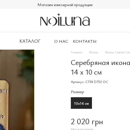
Магазин ювелирной продукции
КАТАЛОГ
О НАС
КОНТАКТЫ
Главная
Иконы
Иконы Святое Сем
Серебряная икона
14 х 10 см
Артикул: С738 D752 OС
Размер
10х14 см
2 020 грн
Нет в наличии