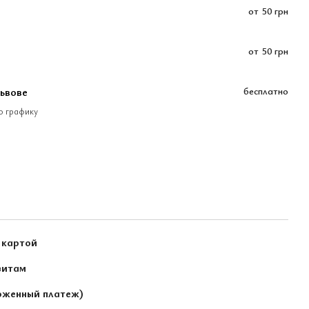
от
50 грн
от
50 грн
Львове
бесплатно
по графику
 картой
зитам
оженный платеж)