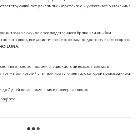
оответствующий акт рекламации/претензию и указать все выявленные
можны только в случае производственного брака или ошибки
 не тот товар, все логистические расходы на доставку в обе стороны
NOILUNA
.
кованного товара нашими специалистами возврат средств
 тот же банковский счет или карту клиента, с которой производилась
 до 7 дней после получения и проверки товара.
возврате