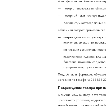
Для оформления обмена или возв
товар с неповрежденной плом
товарный чек и паспорт издел
документ, удостоверяющий л
Обмен или возврат бракованного 
повреждена или отсутствует 
исключением скрытых произво
на изделии есть механически
изделие изменило свой вид ил
бассейне, моющими средствам
содержанием ртути или ее со
Подробную информацию об услови
магазина по телефону:
066 831-2
Повреждение товара при п
В случае, если вы получаете тов
целостности упаковки, надрывы п
воздействием с последующей деф