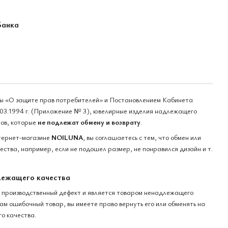
Банка
ны «О защите прав потребителей» и Постановлением Кабинета
03.1994 г. (Приложение № 3), ювелирные изделия надлежащего
ров, которые
не подлежат обмену и возврату
.
тернет-магазине
NOILUNA
, вы соглашаетесь с тем, что обмен или
ства, например, если не подошел размер, не понравился дизайн и т.
лежащего качества
 производственный дефект и является товаром ненадлежащего
вам ошибочный товар, вы имеете право вернуть его или обменять на
о качества.