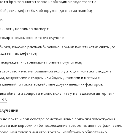
рата бракованного товара необходимо предоставить:
бой, если дефект был обнаружен до снятия пломбы;
ия;
ичность, например паспорт.
товара невозможен в таких случаях:
бирка, изделие распломбировано, ярлыки или этикетки сняты, за
дственных дефектов;
е повреждения, возникшие по вине покупателя;
и свойства из-за неправильной эксплуатации: контакт с водой в
и, веществами с хлором или йодом, кремами и мазями с
единений, а также воздействие других внешних факторов.
ях обмена и возврата можно получить у менеджеров интернет-
2-98
.
олучении
ар на почте и при осмотре заметили явные признаки повреждения
акета или коробки, либо повреждение товара, вызванное физическим
ормацией товара или его утратой, необходимо обязательно