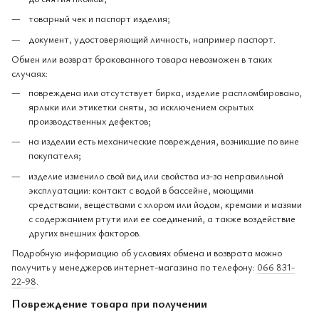
товарный чек и паспорт изделия;
документ, удостоверяющий личность, например паспорт.
Обмен или возврат бракованного товара невозможен в таких
случаях:
повреждена или отсутствует бирка, изделие распломбировано,
ярлыки или этикетки сняты, за исключением скрытых
производственных дефектов;
на изделии есть механические повреждения, возникшие по вине
покупателя;
изделие изменило свой вид или свойства из-за неправильной
эксплуатации: контакт с водой в бассейне, моющими
средствами, веществами с хлором или йодом, кремами и мазями
с содержанием ртути или ее соединений, а также воздействие
других внешних факторов.
Подробную информацию об условиях обмена и возврата можно
получить у менеджеров интернет-магазина по телефону:
066 831-
22-98
.
Повреждение товара при получении