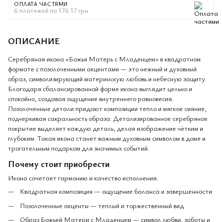
ОПЛАТА ЧАСТЯМИ
6 платежей по 176.17 грн
ОПИСАНИЕ
Серебряная икона «Божья Матерь с Младенцем» в квадратном
формате с позолоченными акцентами — это нежный и духовный
образ, символизирующий материнскую любовь и небесную защиту.
Благодаря сбалансированной форме икона выглядит цельно и
спокойно, создавая ощущение внутреннего равновесия.
Позолоченные детали придают композиции тепло и мягкое сияние,
подчеркивая сакральность образа. Детализированное серебряное
покрытие выделяет каждую деталь, делая изображение чётким и
глубоким. Такая икона станет важным духовным символом в доме и
трогательным подарком для значимых событий.
Почему стоит приобрести
Икона сочетает гармонию и качество исполнения:
Квадратная композиция — ощущение баланса и завершенности
Позолоченные акценты — теплый и торжественный вид
Образ Божьей Матери с Младенцем — символ любви, заботы и