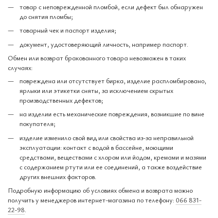
товар с неповрежденной пломбой, если дефект был обнаружен
до снятия пломбы;
товарный чек и паспорт изделия;
документ, удостоверяющий личность, например паспорт.
Обмен или возврат бракованного товара невозможен в таких
случаях:
повреждена или отсутствует бирка, изделие распломбировано,
ярлыки или этикетки сняты, за исключением скрытых
производственных дефектов;
на изделии есть механические повреждения, возникшие по вине
покупателя;
изделие изменило свой вид или свойства из-за неправильной
эксплуатации: контакт с водой в бассейне, моющими
средствами, веществами с хлором или йодом, кремами и мазями
с содержанием ртути или ее соединений, а также воздействие
других внешних факторов.
Подробную информацию об условиях обмена и возврата можно
получить у менеджеров интернет-магазина по телефону:
066 831-
22-98
.