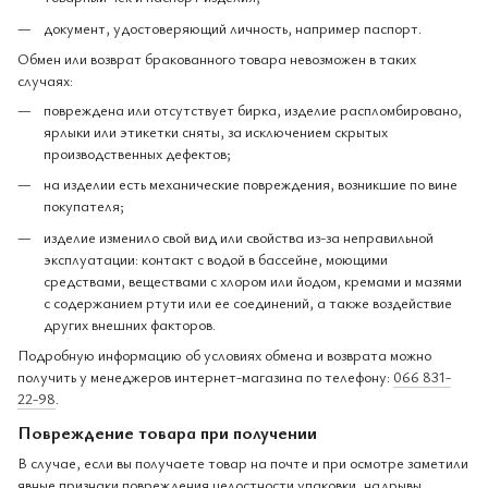
документ, удостоверяющий личность, например паспорт.
Обмен или возврат бракованного товара невозможен в таких
случаях:
повреждена или отсутствует бирка, изделие распломбировано,
ярлыки или этикетки сняты, за исключением скрытых
производственных дефектов;
на изделии есть механические повреждения, возникшие по вине
покупателя;
изделие изменило свой вид или свойства из-за неправильной
эксплуатации: контакт с водой в бассейне, моющими
средствами, веществами с хлором или йодом, кремами и мазями
с содержанием ртути или ее соединений, а также воздействие
других внешних факторов.
Подробную информацию об условиях обмена и возврата можно
получить у менеджеров интернет-магазина по телефону:
066 831-
22-98
.
Повреждение товара при получении
В случае, если вы получаете товар на почте и при осмотре заметили
явные признаки повреждения целостности упаковки, надрывы