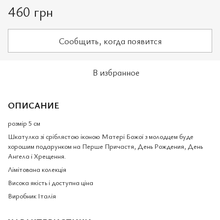
460 грн
Сообщить, когда появится
В избранное
ОПИСАНИЕ
розмір 5 см
Шкатулка зі сріблястою іконою Матері Божої з молодцем буде
хорошим подарунком на Перше Причастя, День Рождения, День
Ангела і Хрещення.
Лімітована колекція
Висока якість і доступна ціна
Виробник Італія