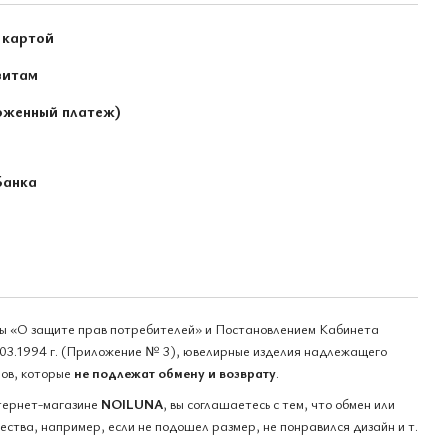
 картой
зитам
оженный платеж)
Банка
ны «О защите прав потребителей» и Постановлением Кабинета
03.1994 г. (Приложение № 3), ювелирные изделия надлежащего
ров, которые
не подлежат обмену и возврату
.
тернет-магазине
NOILUNA
, вы соглашаетесь с тем, что обмен или
ства, например, если не подошел размер, не понравился дизайн и т.