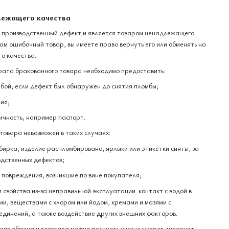
лежащего качества
 производственный дефект и является товаром ненадлежащего
вам ошибочный товар, вы имеете право вернуть его или обменять на
о качества.
рата бракованного товара необходимо предоставить:
бой, если дефект был обнаружен до снятия пломбы;
ия;
ичность, например паспорт.
товара невозможен в таких случаях:
бирка, изделие распломбировано, ярлыки или этикетки сняты, за
дственных дефектов;
е повреждения, возникшие по вине покупателя;
и свойства из-за неправильной эксплуатации: контакт с водой в
и, веществами с хлором или йодом, кремами и мазями с
единений, а также воздействие других внешних факторов.
ях обмена и возврата можно получить у менеджеров интернет-