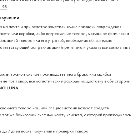
2-98
.
олучении
ар на почте и при осмотре заметили явные признаки повреждения
акета или коробки, либо повреждение товара, вызванное физическим
ормацией товара или его утратой, необходимо обязательно
оответствующий акт рекламации/претензию и указать все выявленные
можны только в случае производственного брака или ошибки
 не тот товар, все логистические расходы на доставку в обе стороны
NOILUNA
.
кованного товара нашими специалистами возврат средств
 тот же банковский счет или карту клиента, с которой производилась
 до 7 дней после получения и проверки товара.