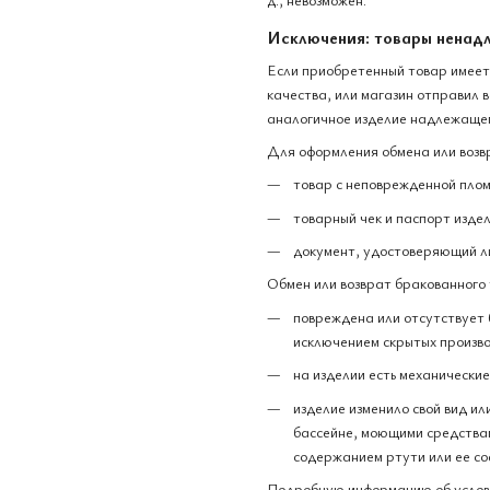
Исключения: товары ненад
Если приобретенный товар имеет
качества, или магазин отправил 
аналогичное изделие надлежащег
Для оформления обмена или возв
товар с неповрежденной плом
товарный чек и паспорт издел
документ, удостоверяющий л
Обмен или возврат бракованного 
повреждена или отсутствует 
исключением скрытых произво
на изделии есть механически
изделие изменило свой вид ил
бассейне, моющими средствам
содержанием ртути или ее со
Подробную информацию об услови