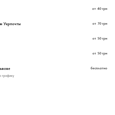
от
40 грн
м Укрпочты
от
70 грн
от
50 грн
от
50 грн
Львове
бесплатно
по графику