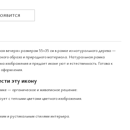
ПОЯВИТСЯ
ая вечеря» размером 55×35 см в рамке из натурального дерева —
яркого образа и природного материала. Натуральная рамка
на изображения и придает иконе уют и естественность. Готова к
 оформления.
сти эту икону
амке — органическое и живописное решение:
ует с теплыми цветами цветного изображения.
ским и рустикальным стилями интерьера.