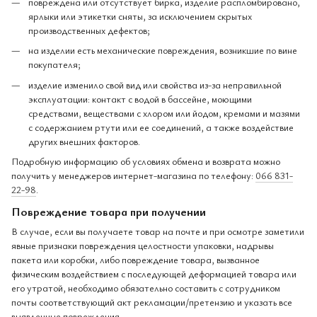
повреждена или отсутствует бирка, изделие распломбировано,
ярлыки или этикетки сняты, за исключением скрытых
производственных дефектов;
на изделии есть механические повреждения, возникшие по вине
покупателя;
изделие изменило свой вид или свойства из-за неправильной
эксплуатации: контакт с водой в бассейне, моющими
средствами, веществами с хлором или йодом, кремами и мазями
с содержанием ртути или ее соединений, а также воздействие
других внешних факторов.
Подробную информацию об условиях обмена и возврата можно
получить у менеджеров интернет-магазина по телефону:
066 831-
22-98
.
Повреждение товара при получении
В случае, если вы получаете товар на почте и при осмотре заметили
явные признаки повреждения целостности упаковки, надрывы
пакета или коробки, либо повреждение товара, вызванное
физическим воздействием с последующей деформацией товара или
его утратой, необходимо обязательно составить с сотрудником
почты соответствующий акт рекламации/претензию и указать все
выявленные повреждения.