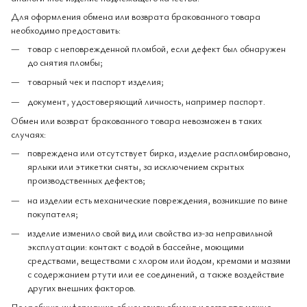
Для оформления обмена или возврата бракованного товара
необходимо предоставить:
товар с неповрежденной пломбой, если дефект был обнаружен
до снятия пломбы;
товарный чек и паспорт изделия;
документ, удостоверяющий личность, например паспорт.
Обмен или возврат бракованного товара невозможен в таких
случаях:
повреждена или отсутствует бирка, изделие распломбировано,
ярлыки или этикетки сняты, за исключением скрытых
производственных дефектов;
на изделии есть механические повреждения, возникшие по вине
покупателя;
изделие изменило свой вид или свойства из-за неправильной
эксплуатации: контакт с водой в бассейне, моющими
средствами, веществами с хлором или йодом, кремами и мазями
с содержанием ртути или ее соединений, а также воздействие
других внешних факторов.
Подробную информацию об условиях обмена и возврата можно