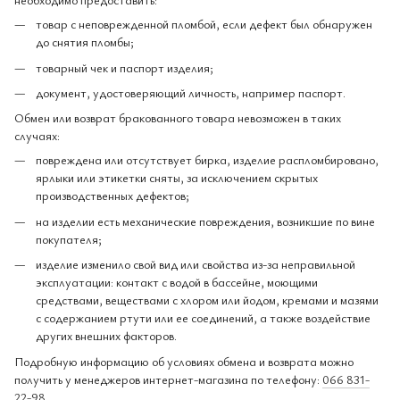
товар с неповрежденной пломбой, если дефект был обнаружен
до снятия пломбы;
товарный чек и паспорт изделия;
документ, удостоверяющий личность, например паспорт.
Обмен или возврат бракованного товара невозможен в таких
случаях:
повреждена или отсутствует бирка, изделие распломбировано,
ярлыки или этикетки сняты, за исключением скрытых
производственных дефектов;
на изделии есть механические повреждения, возникшие по вине
покупателя;
изделие изменило свой вид или свойства из-за неправильной
эксплуатации: контакт с водой в бассейне, моющими
средствами, веществами с хлором или йодом, кремами и мазями
с содержанием ртути или ее соединений, а также воздействие
других внешних факторов.
Подробную информацию об условиях обмена и возврата можно
получить у менеджеров интернет-магазина по телефону:
066 831-
22-98
.