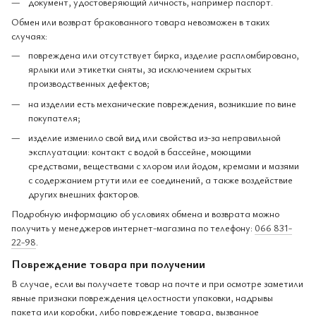
документ, удостоверяющий личность, например паспорт.
Обмен или возврат бракованного товара невозможен в таких
случаях:
повреждена или отсутствует бирка, изделие распломбировано,
ярлыки или этикетки сняты, за исключением скрытых
производственных дефектов;
на изделии есть механические повреждения, возникшие по вине
покупателя;
изделие изменило свой вид или свойства из-за неправильной
эксплуатации: контакт с водой в бассейне, моющими
средствами, веществами с хлором или йодом, кремами и мазями
с содержанием ртути или ее соединений, а также воздействие
других внешних факторов.
Подробную информацию об условиях обмена и возврата можно
получить у менеджеров интернет-магазина по телефону:
066 831-
22-98
.
Повреждение товара при получении
В случае, если вы получаете товар на почте и при осмотре заметили
явные признаки повреждения целостности упаковки, надрывы
пакета или коробки, либо повреждение товара, вызванное