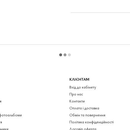
КЛІЄНТАМ
Вхід до кабінету
Про нас
я
Контакти
Оплата і доставка
фотоальбоми
Обмін та повернення
я
Політика конфіденційності
вники
Договір оферта