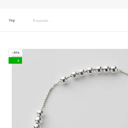
Перейти до основного контенту
Укр
−30%
6