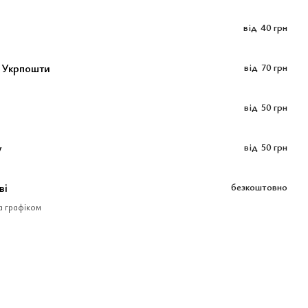
від
40 грн
 Укрпошти
від
70 грн
від
50 грн
у
від
50 грн
ві
безкоштовно
за графіком