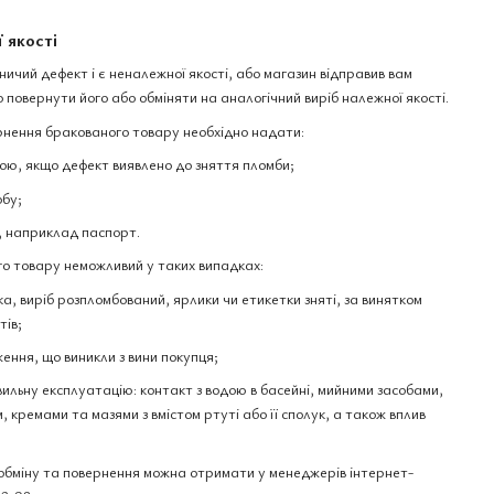
 якості
чий дефект і є неналежної якості, або магазин відправив вам
 повернути його або обміняти на аналогічний виріб належної якості.
нення бракованого товару необхідно надати:
ю, якщо дефект виявлено до зняття пломби;
обу;
, наприклад паспорт.
о товару неможливий у таких випадках:
а, виріб розпломбований, ярлики чи етикетки зняті, за винятком
тів;
ення, що виникли з вини покупця;
вильну експлуатацію: контакт з водою в басейні, мийними засобами,
 кремами та мазями з вмістом ртуті або її сполук, а також вплив
бміну та повернення можна отримати у менеджерів інтернет-