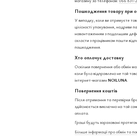
магазину за телефоном:
066 831-
Пошкодження товару при о
У випадку, коли ви отримуєте тов
цілісності упакування, надриви 
навантаженням з подальшим дефо
скласти з працівником пошти відп
пошкодження.
Хто оплачує доставку
Оскільки повернення або обмін м
коли було відправлено не той това
інтернет-магазин
NOILUNA
.
Повернення коштів
Після отримання та перевірки бр
здійснюється виключно на той сам
оплата.
Гроші будуть зараховані протягом
Більше інформації про обмін та п