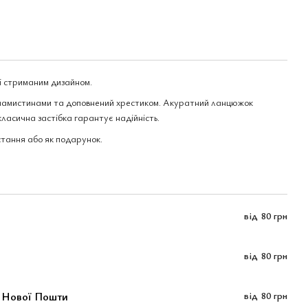
зі стриманим дизайном.
намистинами та доповнений хрестиком. Акуратний ланцюжок
класична застібка гарантує надійність.
стання або як подарунок.
від
80 грн
від
80 грн
м Нової Пошти
від
80 грн