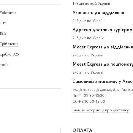
1–3 дні по всій Україні
Укрпошта до відділення
Zolotavka
2–5 днів по Україні
3.15
Адресна доставка кур'єром
18.5
2–5 днів по Україні
Сріблястий
Meest Express до відділення
Срібло 925
2–5 дні по Україні
Meest Express до поштомат
Італія
2–5 дні по Україні
Самовивіз з магазину у Льво
вул. Джохара Дудаєва, 6, м. Львів 
Пн-Пт 09:30-18:30,
Сб-Нд 10:00-18:00
Більше інформації про доставку
ОПЛАТА