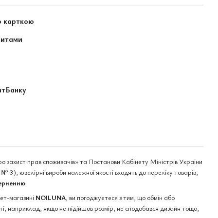
ю карткою
зитами
атБанку
ро захист прав споживачів» та Постанови Кабінету Міністрів України
№ 3), ювелірні вироби належної якості входять до переліку товарів,
верненню
.
нет-магазині
NOILUNA
, ви погоджуєтеся з тим, що обмін або
і, наприклад, якщо не підійшов розмір, не сподобався дизайн тощо,