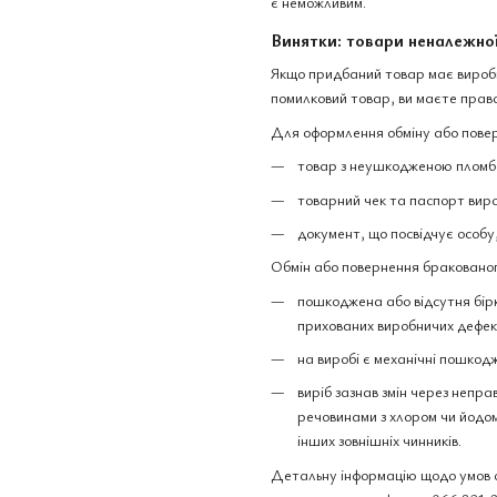
є неможливим.
Винятки: товари неналежної
Якщо придбаний товар має виробни
помилковий товар, ви маєте право
Для оформлення обміну або повер
товар з неушкодженою пломбо
товарний чек та паспорт вир
документ, що посвідчує особу
Обмін або повернення бракованог
пошкоджена або відсутня бірк
прихованих виробничих дефек
на виробі є механічні пошкодж
виріб зазнав змін через непра
речовинами з хлором чи йодом,
інших зовнішніх чинників.
Детальну інформацію щодо умов о