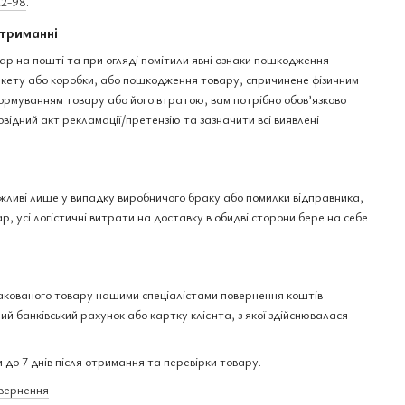
22-98
.
триманні
ар на пошті та при огляді помітили явні ознаки пошкодження
пакету або коробки, або пошкодження товару, спричинене фізичним
рмуванням товару або його втратою, вам потрібно обов’язково
овідний акт рекламації/претензію та зазначити всі виявлені
ожливі лише у випадку виробничого браку або помилки відправника,
р, усі логістичні витрати на доставку в обидві сторони бере на себе
акованого товару нашими спеціалістами повернення коштів
ий банківський рахунок або картку клієнта, з якої здійснювалася
 до 7 днів після отримання та перевірки товару.
овернення