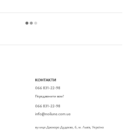
КОНТАКТИ
066 831-22-98
Передзвонити вам?
066 831-22-98
info@noiluna.com.ua
вулиця Джохара Дудаєва, 6, м. Львів, Україна