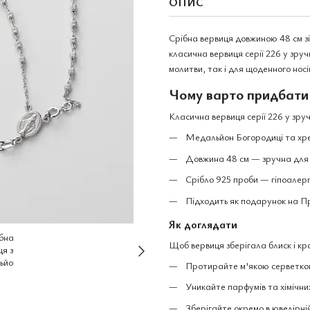
ОПИС
Срібна вервиця довжиною 48 см зі
класична вервиця серії 226 у зруч
молитви, так і для щоденного нос
Чому варто придбати
Класична вервиця серії 226 у зру
Медальйон Богородиці та хре
Довжина 48 см — зручна для 
Срібло 925 проби — гіпоалерг
Підходить як подарунок на П
Як доглядати
Щоб вервиця зберігала блиск і кр
Протирайте м'якою серветкою
Уникайте парфумів та хімічних
Зберігайте окремо в ювелірній