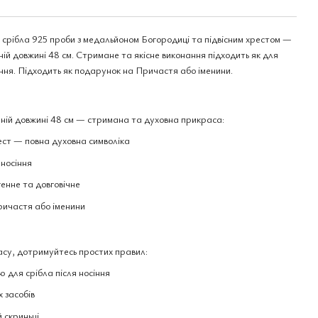
 срібла 925 проби з медальйоном Богородиці та підвісним хрестом —
ній довжині 48 см. Стримане та якісне виконання підходить як для
іння. Підходить як подарунок на Причастя або іменини.
чній довжині 48 см — стримана та духовна прикраса:
ст — повна духовна символіка
носіння
енне та довговічне
ричастя або іменини
асу, дотримуйтесь простих правил:
 для срібла після носіння
 засобів
 скриньці