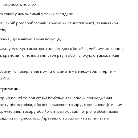
, наприклад паспорт.
о товару неможливий у таких випадках:
а, виріб розпломбований, ярлики чи етикетки зняті, за винятком
тів;
ення, що виникли з вини покупця;
вильну експлуатацію: контакт з водою в басейні, мийними засобами,
 кремами та мазями з вмістом ртуті або її сполук, а також вплив
бміну та повернення можна отримати у менеджерів інтернет-
22-98
.
триманні
ар на пошті та при огляді помітили явні ознаки пошкодження
пакету або коробки, або пошкодження товару, спричинене фізичним
рмуванням товару або його втратою, вам потрібно обов’язково
овідний акт рекламації/претензію та зазначити всі виявлені