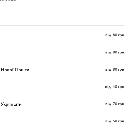
від
80 грн
від
80 грн
м Нової Пошти
від
80 грн
від
40 грн
 Укрпошти
від
70 грн
від
50 грн