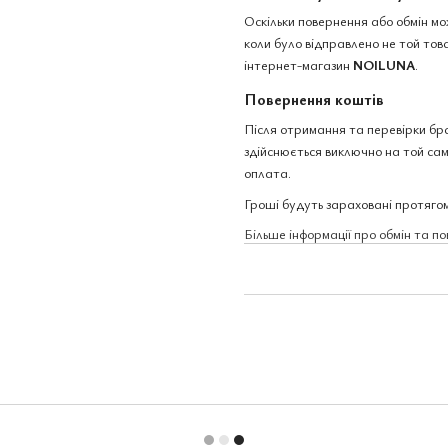
Оскільки повернення або обмін м
коли було відправлено не той това
інтернет-магазин
NOILUNA
.
Повернення коштів
Після отримання та перевірки бр
здійснюється виключно на той сам
оплата.
Гроші будуть зараховані протягом
Більше інформації про обмін та п