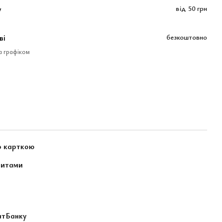
у
від
50 грн
ві
безкоштовно
за графіком
ю карткою
зитами
атБанку