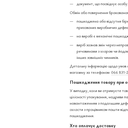
документ, що посвідчує особу
Обмін або повернення бракованог
пошкоджена або відсутня бірк
прихованих виробничих дефек
на виробі є механічні пошкодж
виріб зазнав змін через непра
речовинами з хлором чи йодом,
інших зовнішніх чинників.
Детальну інформацію щодо умов о
магазину за телефоном:
066 831-
Пошкодження товару при о
У випадку, коли ви отримуєте тов
цілісності упакування, надриви 
навантаженням з подальшим дефо
скласти з працівником пошти відп
пошкодження.
Хто оплачує доставку