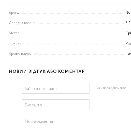
Бренд
Noi
Середня вага, г
8.2
Метал
Ср
Покриття
Ро
Країна виробник
Іта
НОВИЙ ВІДГУК АБО КОМЕНТАР
Увійти за допомогою