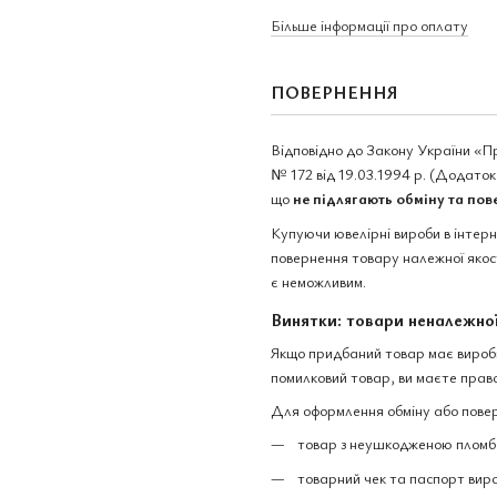
Більше інформації про оплату
ПОВЕРНЕННЯ
Відповідно до Закону України «П
№ 172 від 19.03.1994 р. (Додаток 
що
не підлягають обміну та по
Купуючи ювелірні вироби в інтер
повернення товару належної якост
є неможливим.
Винятки: товари неналежної
Якщо придбаний товар має виробни
помилковий товар, ви маєте право
Для оформлення обміну або повер
товар з неушкодженою пломбо
товарний чек та паспорт вир