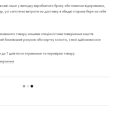
ожливі лише у випадку виробничого браку або помилки відправника,
р, усі логістичні витрати на доставку в обидві сторони бере на себе
акованого товару нашими спеціалістами повернення коштів
ий банківський рахунок або картку клієнта, з якої здійснювалася
 до 7 днів після отримання та перевірки товару.
овернення