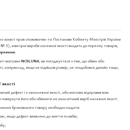
ро захист прав споживачів» та Постанови Кабінету Міністрів України
№ 3), ювелірні вироби належної якості входять до переліку товарів,
верненню
.
нет-магазині
NOILUNA
, ви погоджуєтеся з тим, що обмін або
і, наприклад, якщо не підійшов розмір, не сподобався дизайн тощо,
 якості
чий дефект і є неналежної якості, або магазин відправив вам
 повернути його або обміняти на аналогічний виріб належної якості.
нення бракованого товару необхідно надати:
ю, якщо дефект виявлено до зняття пломби;
обу;