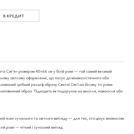
В КРЕДИТ
а Сім'я» розміром 40×66 см у білій рамі — той самий великий
сному світлому оформленні, що пасує до мінімалістичного або
зований срібний рельєф образу Святої Сім'ї на білому тлі рами
 наповнений образ. Підходить як подарунок на весілля, новосілля або
й іконі сучасного та світлого вигляду — для тих, хто цінує мінімалізм:
ій рамі — чіткий і сучасний вигляд