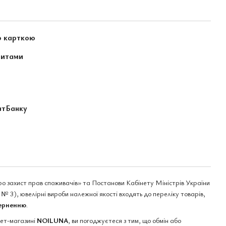
ю карткою
зитами
атБанку
ро захист прав споживачів» та Постанови Кабінету Міністрів України
№ 3), ювелірні вироби належної якості входять до переліку товарів,
верненню
.
нет-магазині
NOILUNA
, ви погоджуєтеся з тим, що обмін або