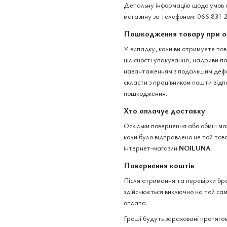
Детальну інформацію щодо умов о
магазину за телефоном:
066 831-
Пошкодження товару при о
У випадку, коли ви отримуєте тов
цілісності упакування, надриви 
навантаженням з подальшим дефо
скласти з працівником пошти відп
пошкодження.
Хто оплачує доставку
Оскільки повернення або обмін м
коли було відправлено не той това
інтернет-магазин
NOILUNA
.
Повернення коштів
Після отримання та перевірки бр
здійснюється виключно на той сам
оплата.
Гроші будуть зараховані протягом