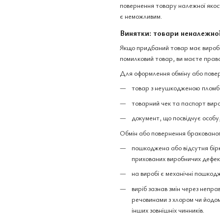
повернення товару належної якост
є неможливим.
Винятки: товари неналежної
Якщо придбаний товар має виробни
помилковий товар, ви маєте право
Для оформлення обміну або повер
товар з неушкодженою пломбо
товарний чек та паспорт вир
документ, що посвідчує особу
Обмін або повернення бракованог
пошкоджена або відсутня бірк
прихованих виробничих дефек
на виробі є механічні пошкодж
виріб зазнав змін через непра
речовинами з хлором чи йодом,
інших зовнішніх чинників.