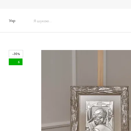
Перейти до основного контенту
Укр
−30%
6