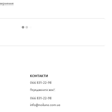
овернення
КОНТАКТИ
066 831-22-98
Передзвонити вам?
066 831-22-98
info@noiluna.com.ua