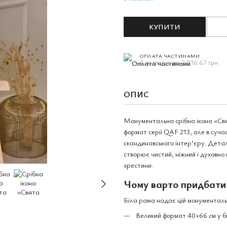
КУПИТИ
ОПЛАТА ЧАСТИНАМИ
6 платежів по 2 916.67 грн
ОПИС
Монументальна срібна ікона «Свят
формат серії QAF 213, але в суча
скандинавського інтер'єру. Деталі
створює чистий, ніжний і духовно
хрестини.
Чому варто придбати
Біла рама надає цій монументальні
Великий формат 40×66 см у біл