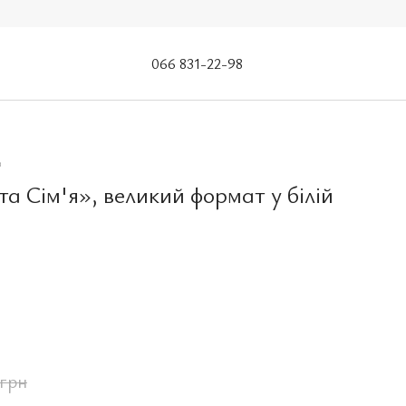
066 831-22-98
а
та Сім'я», великий формат у білій
 грн