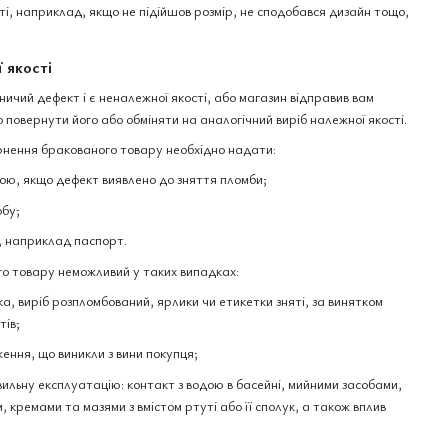
і, наприклад, якщо не підійшов розмір, не сподобався дизайн тощо,
 якості
чий дефект і є неналежної якості, або магазин відправив вам
 повернути його або обміняти на аналогічний виріб належної якості.
нення бракованого товару необхідно надати:
ю, якщо дефект виявлено до зняття пломби;
обу;
, наприклад паспорт.
о товару неможливий у таких випадках:
а, виріб розпломбований, ярлики чи етикетки зняті, за винятком
тів;
ення, що виникли з вини покупця;
вильну експлуатацію: контакт з водою в басейні, мийними засобами,
 кремами та мазями з вмістом ртуті або її сполук, а також вплив