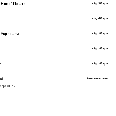
м Нової Пошти
від
80 грн
від
40 грн
 Укрпошти
від
70 грн
від
50 грн
у
від
50 грн
ві
безкоштовно
за графіком