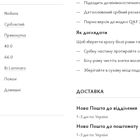
Підходить до мінімалістичног
Деталізований срібний рельєф
Noiluna
Парна версія до моделі QAF 
Сріблястий
Як доглядати
Прямокутна
Щоб зберегти красу білої рами та
40.0
Срібну частину протирайте с
66.0
Білу раму чистіть злегка воло
Bi Laminato
Зберігайте в сухому місці под
Поясні
Домашні
ДОСТАВКА
Нова Пошта до відділення
1–3 дні по Україні
Нова Пошта до поштомату
1–3 дні по Україні