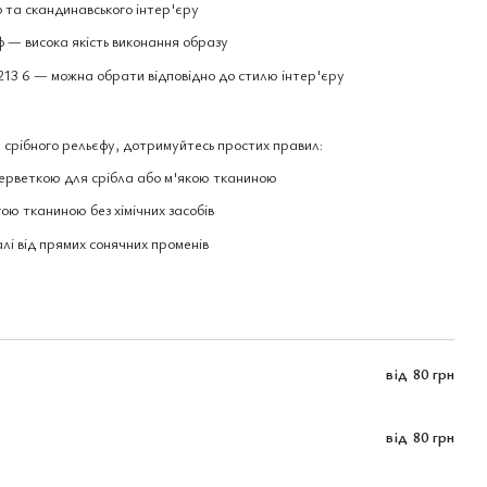
о та скандинавського інтер'єру
 — висока якість виконання образу
213 6 — можна обрати відповідно до стилю інтер'єру
 срібного рельєфу, дотримуйтесь простих правил:
ерветкою для срібла або м'якою тканиною
гою тканиною без хімічних засобів
алі від прямих сонячних променів
від
80 грн
від
80 грн