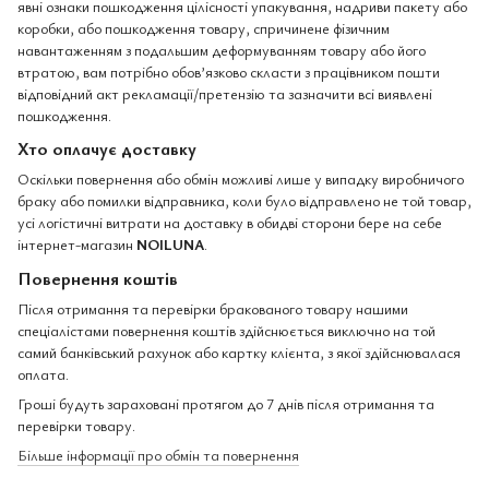
явні ознаки пошкодження цілісності упакування, надриви пакету або
коробки, або пошкодження товару, спричинене фізичним
навантаженням з подальшим деформуванням товару або його
втратою, вам потрібно обов’язково скласти з працівником пошти
відповідний акт рекламації/претензію та зазначити всі виявлені
пошкодження.
Хто оплачує доставку
Оскільки повернення або обмін можливі лише у випадку виробничого
браку або помилки відправника, коли було відправлено не той товар,
усі логістичні витрати на доставку в обидві сторони бере на себе
інтернет-магазин
NOILUNA
.
Повернення коштів
Після отримання та перевірки бракованого товару нашими
спеціалістами повернення коштів здійснюється виключно на той
самий банківський рахунок або картку клієнта, з якої здійснювалася
оплата.
Гроші будуть зараховані протягом до 7 днів після отримання та
перевірки товару.
Більше інформації про обмін та повернення