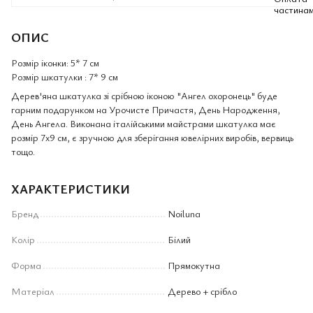
ОПИС
Розмір іконки: 5* 7 см
Розмір шкатулки : 7* 9 см
Дерев'яна шкатулка зі срібною іконою "Ангел охоронець" буде
гарним подарунком на Урочисте Причастя, День Народження,
День Ангела. Виконана італійськими майстрами шкатулка має
розмір 7х9 см, є зручною для зберігання ювелірних виробів, вервиць
тощо.
ХАРАКТЕРИСТИКИ
Бренд
Noiluna
Колір
Білий
Форма
Прямокутна
Матеріал
Дерево + срібло