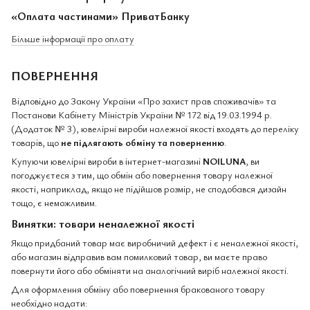
«Оплата частинами» ПриватБанку
Більше інформації про оплату
ПОВЕРНЕННЯ
Відповідно до Закону України «Про захист прав споживачів» та
Постанови Кабінету Міністрів України № 172 від 19.03.1994 р.
(Додаток № 3), ювелірні вироби належної якості входять до переліку
товарів, що
не підлягають обміну та поверненню
.
Купуючи ювелірні вироби в інтернет-магазині
NOILUNA
, ви
погоджуєтеся з тим, що обмін або повернення товару належної
якості, наприклад, якщо не підійшов розмір, не сподобався дизайн
тощо, є неможливим.
Винятки: товари неналежної якості
Якщо придбаний товар має виробничий дефект і є неналежної якості,
або магазин відправив вам помилковий товар, ви маєте право
повернути його або обміняти на аналогічний виріб належної якості.
Для оформлення обміну або повернення бракованого товару
необхідно надати: