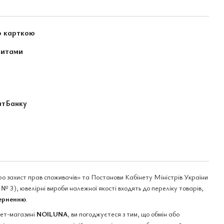
ю карткою
зитами
атБанку
ро захист прав споживачів» та Постанови Кабінету Міністрів України
№ 3), ювелірні вироби належної якості входять до переліку товарів,
верненню
.
нет-магазині
NOILUNA
, ви погоджуєтеся з тим, що обмін або