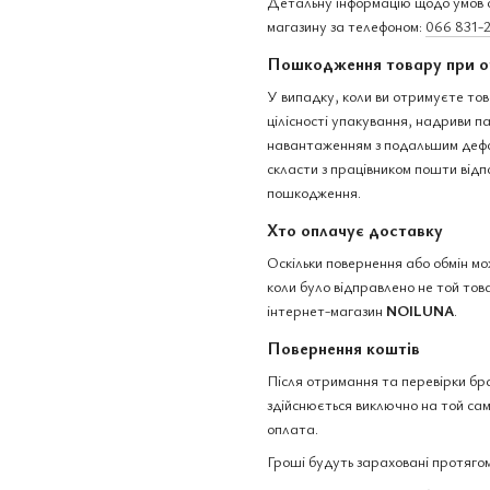
Детальну інформацію щодо умов о
магазину за телефоном:
066 831-
Пошкодження товару при о
У випадку, коли ви отримуєте тов
цілісності упакування, надриви 
навантаженням з подальшим дефо
скласти з працівником пошти відп
пошкодження.
Хто оплачує доставку
Оскільки повернення або обмін м
коли було відправлено не той това
інтернет-магазин
NOILUNA
.
Повернення коштів
Після отримання та перевірки бр
здійснюється виключно на той сам
оплата.
Гроші будуть зараховані протягом