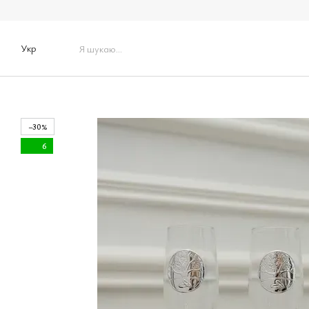
Перейти до основного контенту
Укр
−30%
6