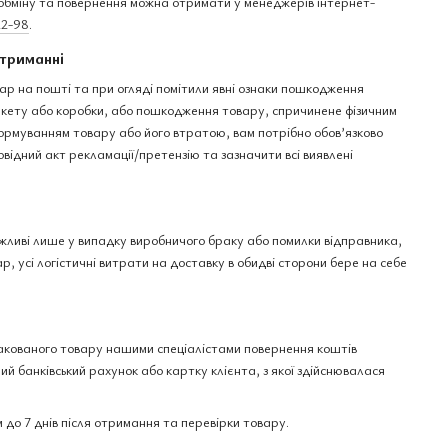
бміну та повернення можна отримати у менеджерів інтернет-
22-98
.
триманні
ар на пошті та при огляді помітили явні ознаки пошкодження
пакету або коробки, або пошкодження товару, спричинене фізичним
рмуванням товару або його втратою, вам потрібно обов’язково
овідний акт рекламації/претензію та зазначити всі виявлені
ожливі лише у випадку виробничого браку або помилки відправника,
р, усі логістичні витрати на доставку в обидві сторони бере на себе
акованого товару нашими спеціалістами повернення коштів
ий банківський рахунок або картку клієнта, з якої здійснювалася
 до 7 днів після отримання та перевірки товару.