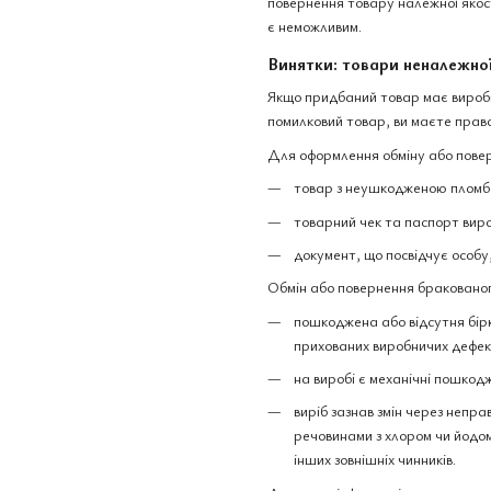
повернення товару належної якост
є неможливим.
Винятки: товари неналежної
Якщо придбаний товар має виробни
помилковий товар, ви маєте право
Для оформлення обміну або повер
товар з неушкодженою пломбо
товарний чек та паспорт вир
документ, що посвідчує особу
Обмін або повернення бракованог
пошкоджена або відсутня бірк
прихованих виробничих дефек
на виробі є механічні пошкодж
виріб зазнав змін через непра
речовинами з хлором чи йодом,
інших зовнішніх чинників.