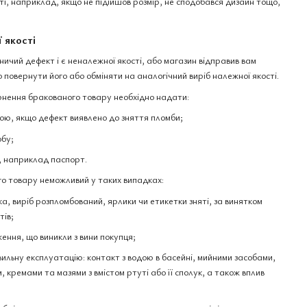
і, наприклад, якщо не підійшов розмір, не сподобався дизайн тощо,
 якості
чий дефект і є неналежної якості, або магазин відправив вам
 повернути його або обміняти на аналогічний виріб належної якості.
нення бракованого товару необхідно надати:
ю, якщо дефект виявлено до зняття пломби;
обу;
, наприклад паспорт.
о товару неможливий у таких випадках:
а, виріб розпломбований, ярлики чи етикетки зняті, за винятком
тів;
ення, що виникли з вини покупця;
вильну експлуатацію: контакт з водою в басейні, мийними засобами,
 кремами та мазями з вмістом ртуті або її сполук, а також вплив