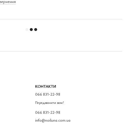
овернення
КОНТАКТИ
066 831-22-98
Передзвонити вам?
066 831-22-98
info@noiluna.com.ua