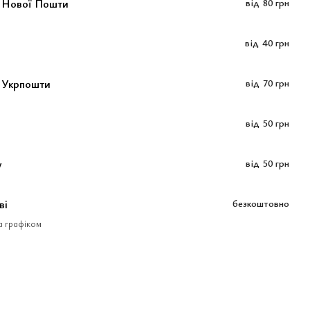
м Нової Пошти
від
80 грн
від
40 грн
 Укрпошти
від
70 грн
від
50 грн
у
від
50 грн
ві
безкоштовно
за графіком