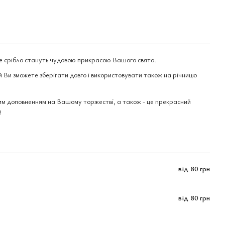
не срібло стануть чудовою прикрасою Вашого свята.
ий Ви зможете зберігати довго і використовувати також на річницю
ним доповненням на Вашому торжестві, а також - це прекрасний
!
від
80 грн
від
80 грн