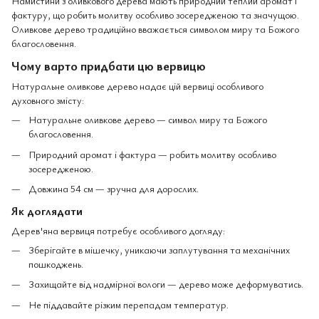
Намистини з оливкового дерева мають природний теплий аромат і
фактуру, що робить молитву особливо зосередженою та значущою.
Оливкове дерево традиційно вважається символом миру та Божого
благословення.
Чому варто придбати цю вервицю
Натуральне оливкове дерево надає цій вервиці особливого
духовного змісту:
Натуральне оливкове дерево — символ миру та Божого
благословення.
Природний аромат і фактура — робить молитву особливо
зосередженою.
Довжина 54 см — зручна для дорослих.
Як доглядати
Дерев'яна вервиця потребує особливого догляду:
Зберігайте в мішечку, уникаючи заплутування та механічних
пошкоджень.
Захищайте від надмірної вологи — дерево може деформуватись.
Не піддавайте різким перепадам температур.