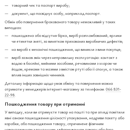
товарний чек та паспорт виробу;
документ, що посвідчує особу, наприклад паспорт.
Обмін або повернення бракованого товару неможливий у таких
випадках:
пошкоджена або відсутня бірка, виріб розпломбований, ярлики
чи етикетки зняті, за винятком прихованих виробничих дефектів;
на виробі є механічні пошкодження, що виникли з вини покупця;
виріб зазнав змін через неправильну експлуатацію: контакт з
водою в басейні, мийними засобами, речовинами з хлором чи
йодом, кремами та мазями з вмістом ртуті або її сполук, а також
вплив інших зовнішніх чинників.
Детальну інформацію щодо умов обміну та повернення можна
отримати у менеджерів інтернет-магазину за телефоном:
066 831-
22-98
.
Пошкодження товару при отриманні
У випадку, коли ви отримуєте товар на пошті та при огляді помітили
явні ознаки пошкодження цілісності упакування, надриви пакету або
коробки, або пошкодження товару, спричинене фізичним
навантаженням з подальшим деформуванням товару або його