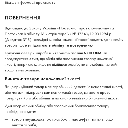
Більше інформації про оплату
ПОВЕРНЕННЯ
Відповідно до Закону України «Про захист прав споживачів» та
Постанови Кабінету Міністрів України № 172 від 19.03.1994 р.
(Додаток № 3), ювелірні вироби належної якості входять до переліку
товарів, що
не підлягають обміну та поверненню
.
Купуючи ювелірні вироби в інтернет-магазині
NOILUNA
, ви
погоджуєтеся з тим, що обмін або повернення товару належної
якості, наприклад, якщо не підійшов розмір, не сподобався дизайн
тощо, є неможливим.
Винятки: товари неналежної якості
Якщо придбаний товар має виробничий дефект і є неналежної якості,
або магазин відправив вам помилковий товар, ви маєте право
повернути його або обміняти на аналогічний виріб належної якості.
Для оформлення обміну або повернення бракованого товару
необхідно надати:
товар з неушкодженою пломбою, якщо дефект виявлено до
зняття пломби;