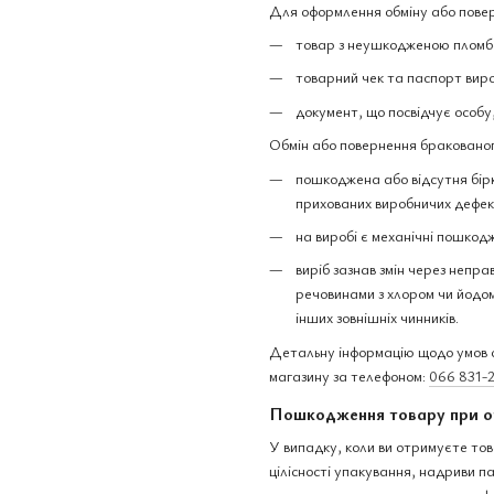
Для оформлення обміну або повер
товар з неушкодженою пломбо
товарний чек та паспорт вир
документ, що посвідчує особу
Обмін або повернення бракованог
пошкоджена або відсутня бірк
прихованих виробничих дефек
на виробі є механічні пошкодж
виріб зазнав змін через непра
речовинами з хлором чи йодом,
інших зовнішніх чинників.
Детальну інформацію щодо умов о
магазину за телефоном:
066 831-
Пошкодження товару при о
У випадку, коли ви отримуєте тов
цілісності упакування, надриви 