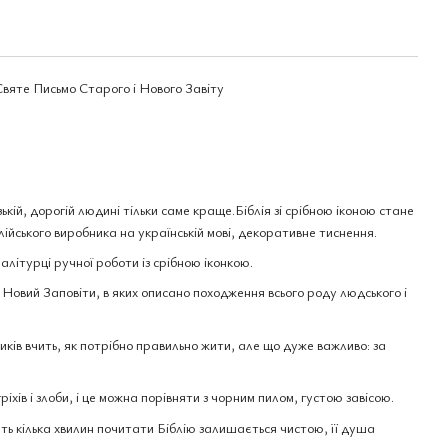
Святе Письмо Старого і Нового Завіту
ій, дорогій людині тільки саме краще.Біблія зі срібною іконою стане
лійського виробника на українській мові, декоративне тиснення.
алітурці ручної роботи із срібною іконкою.
 Новий Заповіти, в яких описано походження всього роду людського і
иків вчить, як потрібно правильно жити, але що дуже важливо: за
іхів і злоби, і це можна порівняти з чорним пилом, густою завісою.
ь кілька хвилин почитати Біблію залишається чистою, її душа