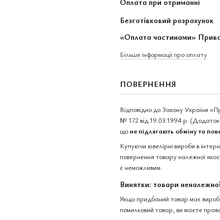
Оплата при отриманні
Безготівковий розрахунок
«Оплата частинами» Прив
Більше інформації про оплату
ПОВЕРНЕННЯ
Відповідно до Закону України «П
№ 172 від 19.03.1994 р. (Додаток 
що
не підлягають обміну та по
Купуючи ювелірні вироби в інтер
повернення товару належної якост
є неможливим.
Винятки: товари неналежної
Якщо придбаний товар має виробни
помилковий товар, ви маєте право