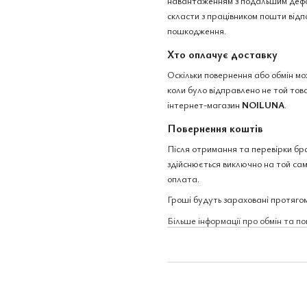
навантаженням з подальшим дефо
скласти з працівником пошти відп
пошкодження.
Хто оплачує доставку
Оскільки повернення або обмін м
коли було відправлено не той това
інтернет-магазин
NOILUNA
.
Повернення коштів
Після отримання та перевірки бр
здійснюється виключно на той сам
оплата.
Гроші будуть зараховані протягом
Більше інформації про обмін та п