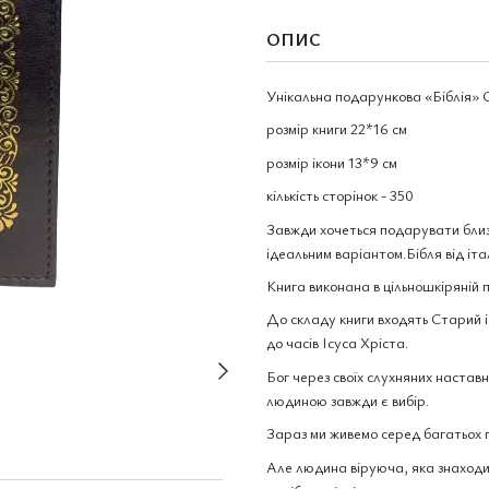
ОПИС
Унікальна подарункова «Біблія» 
розмір книги 22*16 см
розмір ікони 13*9 см
кількість сторінок - 350
Завжди хочеться подарувати близьк
ідеальним варіантом.Бібля від іта
Книга виконана в цільношкіряній п
До складу книги входять Старий і
до часів Ісуса Хріста.
Бог через своїх слухняних наставн
людиною завжди є вибір.
Зараз ми живемо серед багатьох гр
Але людина віруюча, яка знаходит