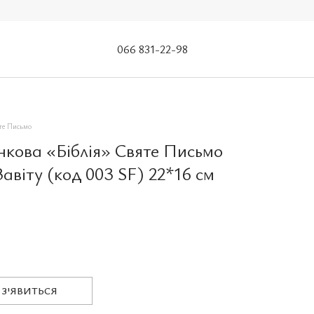
066 831-22-98
те Письмо
нкова «Біблія» Святе Письмо
авіту (код 003 SF) 22*16 см
 З'ЯВИТЬСЯ