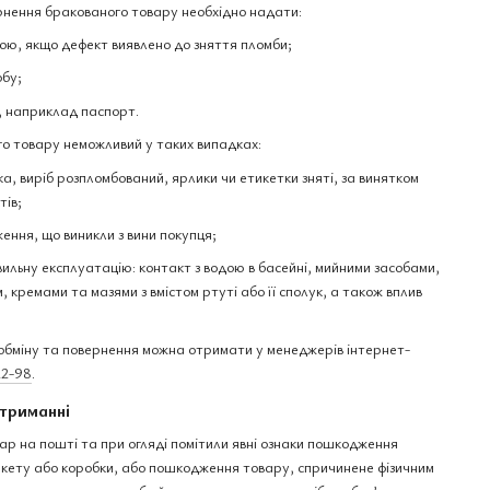
нення бракованого товару необхідно надати:
ю, якщо дефект виявлено до зняття пломби;
обу;
, наприклад паспорт.
о товару неможливий у таких випадках:
а, виріб розпломбований, ярлики чи етикетки зняті, за винятком
тів;
ення, що виникли з вини покупця;
вильну експлуатацію: контакт з водою в басейні, мийними засобами,
 кремами та мазями з вмістом ртуті або її сполук, а також вплив
бміну та повернення можна отримати у менеджерів інтернет-
22-98
.
триманні
ар на пошті та при огляді помітили явні ознаки пошкодження
пакету або коробки, або пошкодження товару, спричинене фізичним