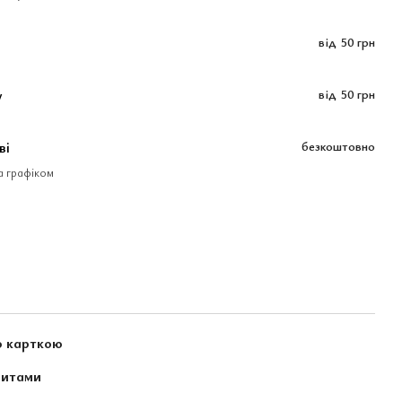
від
50 грн
у
від
50 грн
ві
безкоштовно
за графіком
ю карткою
зитами