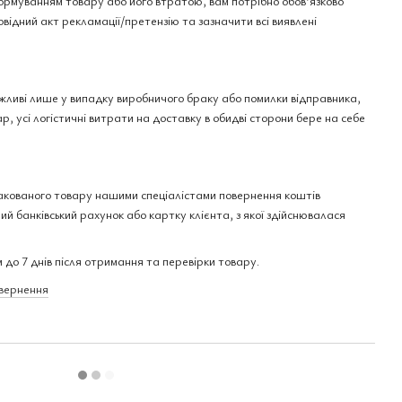
рмуванням товару або його втратою, вам потрібно обов’язково
овідний акт рекламації/претензію та зазначити всі виявлені
ожливі лише у випадку виробничого браку або помилки відправника,
р, усі логістичні витрати на доставку в обидві сторони бере на себе
акованого товару нашими спеціалістами повернення коштів
ий банківський рахунок або картку клієнта, з якої здійснювалася
 до 7 днів після отримання та перевірки товару.
овернення