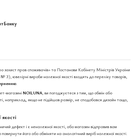
атБанку
ро захист прав споживачів» та Постанови Кабінету Міністрів України
№ 3), ювелірні вироби належної якості входять до переліку товарів,
верненню
.
нет-магазині
NOILUNA
, ви погоджуєтеся з тим, що обмін або
і, наприклад, якщо не підійшов розмір, не сподобався дизайн тощо,
 якості
чий дефект і є неналежної якості, або магазин відправив вам
 повернути його або обміняти на аналогічний виріб належної якості.