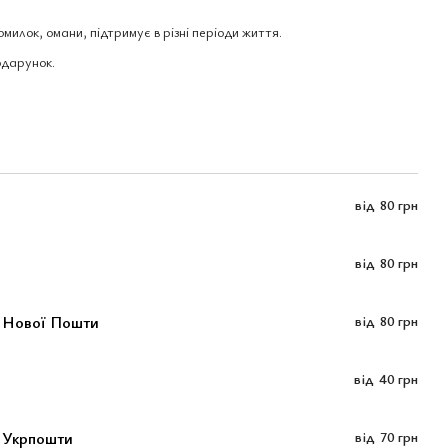
милок, омани, підтримує в різні періоди життя.
одарунок.
від
80 грн
від
80 грн
м Нової Пошти
від
80 грн
від
40 грн
 Укрпошти
від
70 грн