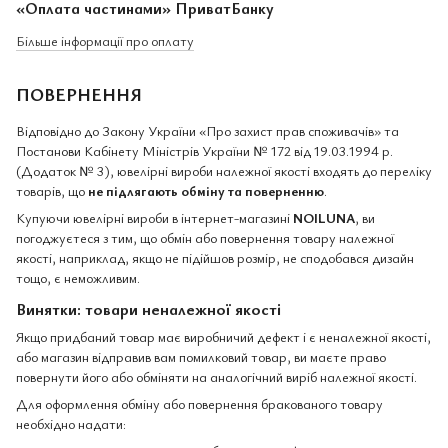
«Оплата частинами» ПриватБанку
Більше інформації про оплату
ПОВЕРНЕННЯ
Відповідно до Закону України «Про захист прав споживачів» та
Постанови Кабінету Міністрів України № 172 від 19.03.1994 р.
(Додаток № 3), ювелірні вироби належної якості входять до переліку
товарів, що
не підлягають обміну та поверненню
.
Купуючи ювелірні вироби в інтернет-магазині
NOILUNA
, ви
погоджуєтеся з тим, що обмін або повернення товару належної
якості, наприклад, якщо не підійшов розмір, не сподобався дизайн
тощо, є неможливим.
Винятки: товари неналежної якості
Якщо придбаний товар має виробничий дефект і є неналежної якості,
або магазин відправив вам помилковий товар, ви маєте право
повернути його або обміняти на аналогічний виріб належної якості.
Для оформлення обміну або повернення бракованого товару
необхідно надати: