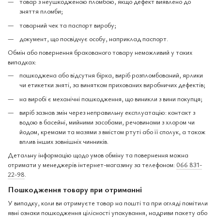
товар з неушкодженою пломбою, якщо дефект виявлено до
зняття пломби;
товарний чек та паспорт виробу;
документ, що посвідчує особу, наприклад паспорт.
Обмін або повернення бракованого товару неможливий у таких
випадках:
пошкоджена або відсутня бірка, виріб розпломбований, ярлики
чи етикетки зняті, за винятком прихованих виробничих дефектів;
на виробі є механічні пошкодження, що виникли з вини покупця;
виріб зазнав змін через неправильну експлуатацію: контакт з
водою в басейні, мийними засобами, речовинами з хлором чи
йодом, кремами та мазями з вмістом ртуті або її сполук, а також
вплив інших зовнішніх чинників.
Детальну інформацію щодо умов обміну та повернення можна
отримати у менеджерів інтернет-магазину за телефоном:
066 831-
22-98
.
Пошкодження товару при отриманні
У випадку, коли ви отримуєте товар на пошті та при огляді помітили
явні ознаки пошкодження цілісності упакування, надриви пакету або