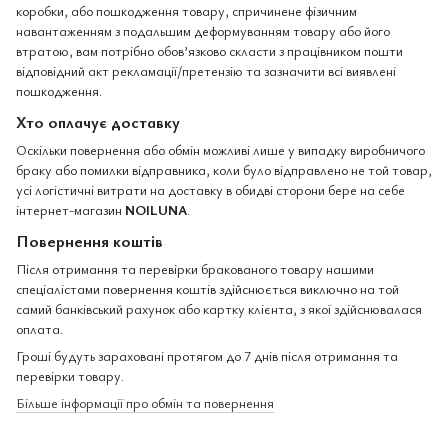
коробки, або пошкодження товару, спричинене фізичним
навантаженням з подальшим деформуванням товару або його
втратою, вам потрібно обов’язково скласти з працівником пошти
відповідний акт рекламації/претензію та зазначити всі виявлені
пошкодження.
Хто оплачує доставку
Оскільки повернення або обмін можливі лише у випадку виробничого
браку або помилки відправника, коли було відправлено не той товар,
усі логістичні витрати на доставку в обидві сторони бере на себе
інтернет-магазин
NOILUNA
.
Повернення коштів
Після отримання та перевірки бракованого товару нашими
спеціалістами повернення коштів здійснюється виключно на той
самий банківський рахунок або картку клієнта, з якої здійснювалася
оплата.
Гроші будуть зараховані протягом до 7 днів після отримання та
перевірки товару.
Більше інформації про обмін та повернення