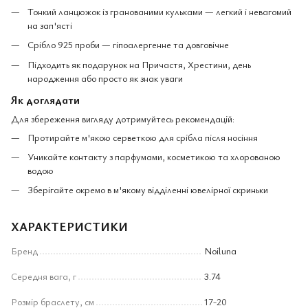
Тонкий ланцюжок із гранованими кульками — легкий і невагомий
на зап'ясті
Срібло 925 проби — гіпоалергенне та довговічне
Підходить як подарунок на Причастя, Хрестини, день
народження або просто як знак уваги
Як доглядати
Для збереження вигляду дотримуйтесь рекомендацій:
Протирайте м'якою серветкою для срібла після носіння
Уникайте контакту з парфумами, косметикою та хлорованою
водою
Зберігайте окремо в м'якому відділенні ювелірної скриньки
ХАРАКТЕРИСТИКИ
Бренд
Noiluna
Середня вага, г
3.74
Розмір браслету, см
17-20