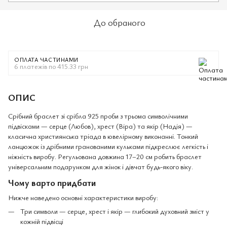
До обраного
ОПЛАТА ЧАСТИНАМИ
6 платежів по 415.33 грн
ОПИС
Срібний браслет зі срібла 925 проби з трьома символічними
підвісками — серце (Любов), хрест (Віра) та якір (Надія) —
класична християнська тріада в ювелірному виконанні. Тонкий
ланцюжок із дрібними гранованими кульками підкреслює легкість і
ніжність виробу. Регульована довжина 17–20 см робить браслет
універсальним подарунком для жінок і дівчат будь-якого віку.
Чому варто придбати
Нижче наведено основні характеристики виробу:
Три символи — серце, хрест і якір — глибокий духовний зміст у
кожній підвісці