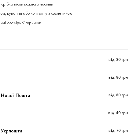
 срібла після кожного носіння
ртом, купання або контакту з косметикою
нні ювелірної скриньки
від
80 грн
від
80 грн
м Нової Пошти
від
80 грн
від
40 грн
 Укрпошти
від
70 грн