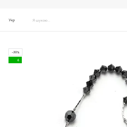
Перейти до основного контенту
Укр
−30%
6