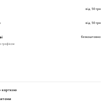
від
50 грн
у
від
50 грн
ві
безкоштовно
за графіком
ю карткою
зитами