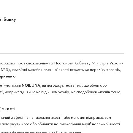
атБанку
ро захист прав споживачів» та Постанови Кабінету Міністрів України
№ 3), ювелірні вироби належної якості входять до переліку товарів,
верненню
.
нет-магазині
NOILUNA
, ви погоджуєтеся з тим, що обмін або
і, наприклад, якщо не підійшов розмір, не сподобався дизайн тощо,
 якості
чий дефект і є неналежної якості, або магазин відправив вам
 повернути його або обміняти на аналогічний виріб належної якості.
нення бракованого товару необхідно надати: