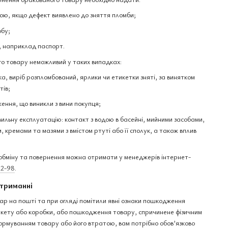
ю, якщо дефект виявлено до зняття пломби;
обу;
, наприклад паспорт.
о товару неможливий у таких випадках:
а, виріб розпломбований, ярлики чи етикетки зняті, за винятком
тів;
ення, що виникли з вини покупця;
вильну експлуатацію: контакт з водою в басейні, мийними засобами,
 кремами та мазями з вмістом ртуті або її сполук, а також вплив
бміну та повернення можна отримати у менеджерів інтернет-
22-98
.
триманні
ар на пошті та при огляді помітили явні ознаки пошкодження
пакету або коробки, або пошкодження товару, спричинене фізичним
рмуванням товару або його втратою, вам потрібно обов’язково