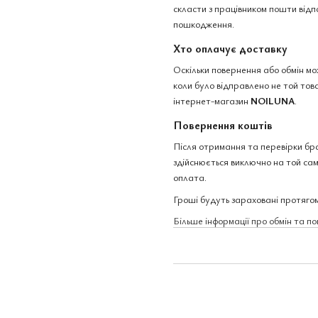
скласти з працівником пошти відп
пошкодження.
Хто оплачує доставку
Оскільки повернення або обмін м
коли було відправлено не той това
інтернет-магазин
NOILUNA
.
Повернення коштів
Після отримання та перевірки бр
здійснюється виключно на той сам
оплата.
Гроші будуть зараховані протягом
Більше інформації про обмін та п