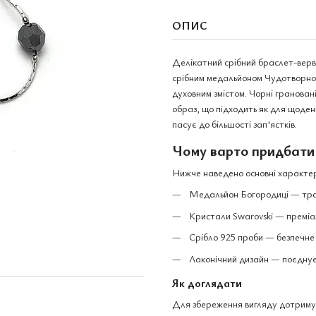
ОПИС
Делікатний срібний браслет-верви
срібним медальйоном Чудотворної 
духовним змістом. Чорні гранован
образ, що підходить як для щоденн
пасує до більшості зап'ястків.
Чому варто придбати
Нижче наведено основні характер
Медальйон Богородиці — трад
Кристали Swarovski — преміал
Срібло 925 проби — безпечне 
Лаконічний дизайн — поєднуєт
Як доглядати
Для збереження вигляду дотриму