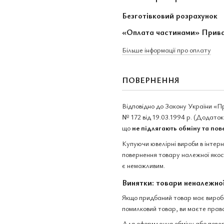
Безготівковий розрахунок
«Оплата частинами» Прив
Більше інформації про оплату
ПОВЕРНЕННЯ
Відповідно до Закону України «П
№ 172 від 19.03.1994 р. (Додаток 
що
не підлягають обміну та по
Купуючи ювелірні вироби в інтер
повернення товару належної якост
є неможливим.
Винятки: товари неналежної
Якщо придбаний товар має виробни
помилковий товар, ви маєте право
Для оформлення обміну або повер