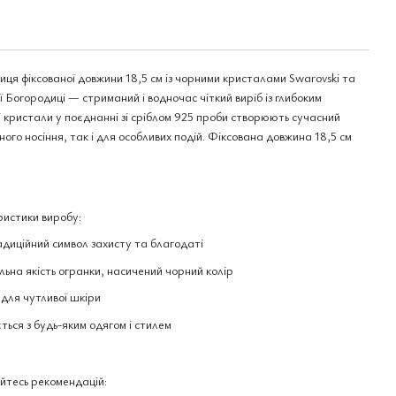
ця фіксованої довжини 18,5 см із чорними кристалами Swarovski та
Богородиці — стриманий і водночас чіткий виріб із глибоким
і кристали у поєднанні зі сріблом 925 проби створюють сучасний
ого носіння, так і для особливих подій. Фіксована довжина 18,5 см
истики виробу:
иційний символ захисту та благодаті
ьна якість огранки, насичений чорний колір
для чутливої шкіри
ься з будь-яким одягом і стилем
йтесь рекомендацій: