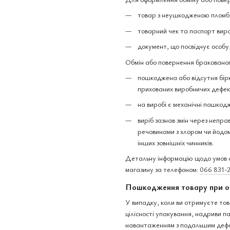
товар з неушкодженою пломбо
товарний чек та паспорт вир
документ, що посвідчує особу
Обмін або повернення бракованог
пошкоджена або відсутня бірк
прихованих виробничих дефек
на виробі є механічні пошкодж
виріб зазнав змін через непра
речовинами з хлором чи йодом,
інших зовнішніх чинників.
Детальну інформацію щодо умов о
магазину за телефоном:
066 831-
Пошкодження товару при о
У випадку, коли ви отримуєте тов
цілісності упакування, надриви 
навантаженням з подальшим дефо