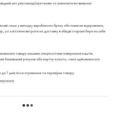
овідний акт рекламації/претензію та зазначити всі виявлені
ожливі лише у випадку виробничого браку або помилки відправника,
р, усі логістичні витрати на доставку в обидві сторони бере на себе
акованого товару нашими спеціалістами повернення коштів
ий банківський рахунок або картку клієнта, з якої здійснювалася
 до 7 днів після отримання та перевірки товару.
овернення