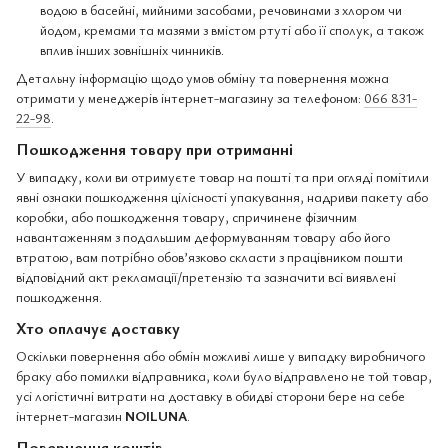
водою в басейні, мийними засобами, речовинами з хлором чи
йодом, кремами та мазями з вмістом ртуті або її сполук, а також
вплив інших зовнішніх чинників.
Детальну інформацію щодо умов обміну та повернення можна
отримати у менеджерів інтернет-магазину за телефоном:
066 831-
22-98
.
Пошкодження товару при отриманні
У випадку, коли ви отримуєте товар на пошті та при огляді помітили
явні ознаки пошкодження цілісності упакування, надриви пакету або
коробки, або пошкодження товару, спричинене фізичним
навантаженням з подальшим деформуванням товару або його
втратою, вам потрібно обов’язково скласти з працівником пошти
відповідний акт рекламації/претензію та зазначити всі виявлені
пошкодження.
Хто оплачує доставку
Оскільки повернення або обмін можливі лише у випадку виробничого
браку або помилки відправника, коли було відправлено не той товар,
усі логістичні витрати на доставку в обидві сторони бере на себе
інтернет-магазин
NOILUNA
.
Повернення коштів