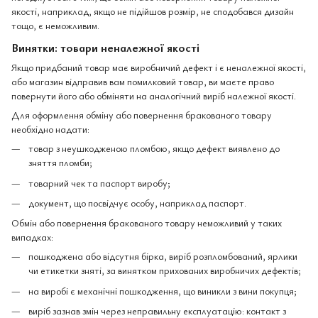
якості, наприклад, якщо не підійшов розмір, не сподобався дизайн
тощо, є неможливим.
Винятки: товари неналежної якості
Якщо придбаний товар має виробничий дефект і є неналежної якості,
або магазин відправив вам помилковий товар, ви маєте право
повернути його або обміняти на аналогічний виріб належної якості.
Для оформлення обміну або повернення бракованого товару
необхідно надати:
товар з неушкодженою пломбою, якщо дефект виявлено до
зняття пломби;
товарний чек та паспорт виробу;
документ, що посвідчує особу, наприклад паспорт.
Обмін або повернення бракованого товару неможливий у таких
випадках:
пошкоджена або відсутня бірка, виріб розпломбований, ярлики
чи етикетки зняті, за винятком прихованих виробничих дефектів;
на виробі є механічні пошкодження, що виникли з вини покупця;
виріб зазнав змін через неправильну експлуатацію: контакт з