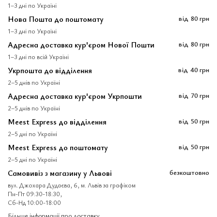
1–3 дні по Україні
Нова Пошта до поштомату
від
80 грн
1–3 дні по Україні
Адресна доставка кур'єром Нової Пошти
від
80 грн
1–3 дні по всій Україні
Укрпошта до відділення
від
40 грн
2–5 днів по Україні
Адресна доставка кур'єром Укрпошти
від
70 грн
2–5 днів по Україні
Meest Express до відділення
від
50 грн
2–5 дні по Україні
Meest Express до поштомату
від
50 грн
2–5 дні по Україні
Самовивіз з магазину у Львові
безкоштовно
вул. Джохара Дудаєва, 6, м. Львів за графіком
Пн-Пт 09:30-18:30,
Сб-Нд 10:00-18:00
Більше інформації про доставку