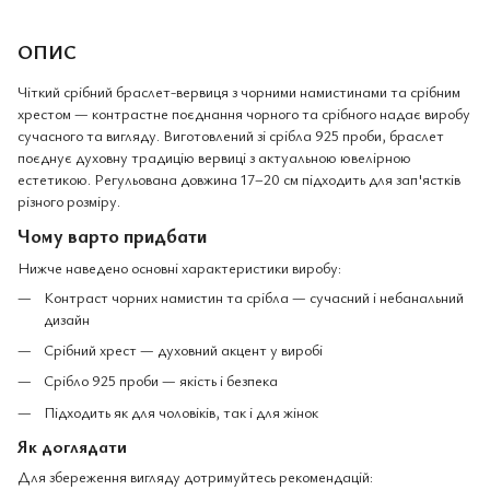
ОПИС
Чіткий срібний браслет-вервиця з чорними намистинами та срібним
хрестом — контрастне поєднання чорного та срібного надає виробу
сучасного та вигляду. Виготовлений зі срібла 925 проби, браслет
поєднує духовну традицію вервиці з актуальною ювелірною
естетикою. Регульована довжина 17–20 см підходить для зап'ястків
різного розміру.
Чому варто придбати
Нижче наведено основні характеристики виробу:
Контраст чорних намистин та срібла — сучасний і небанальний
дизайн
Срібний хрест — духовний акцент у виробі
Срібло 925 проби — якість і безпека
Підходить як для чоловіків, так і для жінок
Як доглядати
Для збереження вигляду дотримуйтесь рекомендацій: