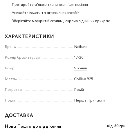
Протирайте м'якою тканиною після носіння
Уникайте вологи та агресивних засобів
Зберігайте в закритій скриньці окремо від інших прикрас
ХАРАКТЕРИСТИКИ
Бренд
Noiluna
Розмір браслету, см
17-20
Колір
Чорний
Метал
Срібло 925
Покриття
Родій
Подія
Перше Причастя
ДОСТАВКА
Нова Пошта до відділення
від
80 грн