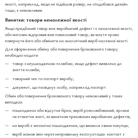
якості, наприклад, якщо не підійшов розмір, не сподобався дизайн
тощо, є неможливим.
Винятки: товари неналежної якості
Якщо придбаний товар має виробничий дефект і є неналежної якості,
або магазин відправив вам помилковий товар, ви маєте право
повернути його або обміняти на аналогічний виріб належної якості.
Для оформлення обміну або повернення бракованого товару
необхідно надати:
товар з неушкодженою пломбою, якщо дефект виявлено до
зняття пломби;
товарний чек та паспорт виробу;
документ, що посвідчує особу, наприклад паспорт.
Обмін або повернення бракованого товару неможливий у таких
випадках:
пошкоджена або відсутня бірка, виріб розпломбований, ярлики
чи етикетки зняті, за винятком прихованих виробничих дефектів;
на виробі є механічні пошкодження, що виникли з вини покупця;
виріб зазнав змін через неправильну експлуатацію: контакт з