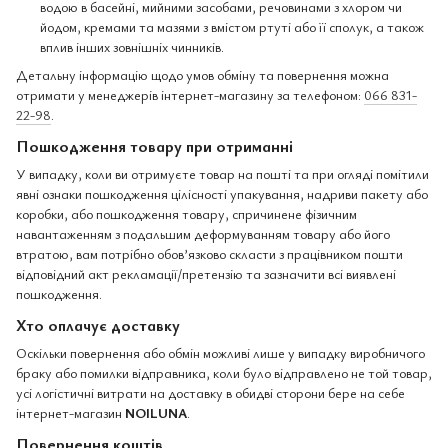
водою в басейні, мийними засобами, речовинами з хлором чи
йодом, кремами та мазями з вмістом ртуті або її сполук, а також
вплив інших зовнішніх чинників.
Детальну інформацію щодо умов обміну та повернення можна
отримати у менеджерів інтернет-магазину за телефоном:
066 831-
22-98
.
Пошкодження товару при отриманні
У випадку, коли ви отримуєте товар на пошті та при огляді помітили
явні ознаки пошкодження цілісності упакування, надриви пакету або
коробки, або пошкодження товару, спричинене фізичним
навантаженням з подальшим деформуванням товару або його
втратою, вам потрібно обов’язково скласти з працівником пошти
відповідний акт рекламації/претензію та зазначити всі виявлені
пошкодження.
Хто оплачує доставку
Оскільки повернення або обмін можливі лише у випадку виробничого
браку або помилки відправника, коли було відправлено не той товар,
усі логістичні витрати на доставку в обидві сторони бере на себе
інтернет-магазин
NOILUNA
.
Повернення коштів