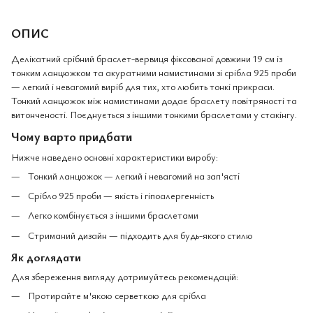
ОПИС
Делікатний срібний браслет-вервиця фіксованої довжини 19 см із
тонким ланцюжком та акуратними намистинами зі срібла 925 проби
— легкий і невагомий виріб для тих, хто любить тонкі прикраси.
Тонкий ланцюжок між намистинами додає браслету повітряності та
витонченості. Поєднується з іншими тонкими браслетами у стакінгу.
Чому варто придбати
Нижче наведено основні характеристики виробу:
Тонкий ланцюжок — легкий і невагомий на зап'ясті
Срібло 925 проби — якість і гіпоалергенність
Легко комбінується з іншими браслетами
Стриманий дизайн — підходить для будь-якого стилю
Як доглядати
Для збереження вигляду дотримуйтесь рекомендацій:
Протирайте м'якою серветкою для срібла