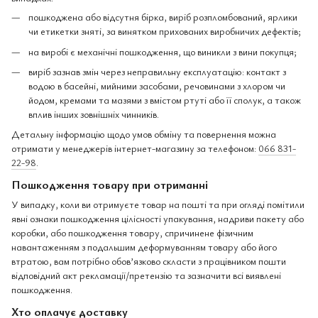
пошкоджена або відсутня бірка, виріб розпломбований, ярлики
чи етикетки зняті, за винятком прихованих виробничих дефектів;
на виробі є механічні пошкодження, що виникли з вини покупця;
виріб зазнав змін через неправильну експлуатацію: контакт з
водою в басейні, мийними засобами, речовинами з хлором чи
йодом, кремами та мазями з вмістом ртуті або її сполук, а також
вплив інших зовнішніх чинників.
Детальну інформацію щодо умов обміну та повернення можна
отримати у менеджерів інтернет-магазину за телефоном:
066 831-
22-98
.
Пошкодження товару при отриманні
У випадку, коли ви отримуєте товар на пошті та при огляді помітили
явні ознаки пошкодження цілісності упакування, надриви пакету або
коробки, або пошкодження товару, спричинене фізичним
навантаженням з подальшим деформуванням товару або його
втратою, вам потрібно обов’язково скласти з працівником пошти
відповідний акт рекламації/претензію та зазначити всі виявлені
пошкодження.
Хто оплачує доставку