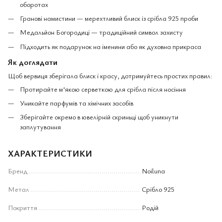
оборотах
Гранові намистини — мерехтливий блиск із срібла 925 проби
Медальйон Богородиці — традиційний символ захисту
Підходить як подарунок на іменини або як духовна прикраса
Як доглядати
Щоб вервиця зберігала блиск і красу, дотримуйтесь простих правил:
Протирайте м'якою серветкою для срібла після носіння
Уникайте парфумів та хімічних засобів
Зберігайте окремо в ювелірній скриньці щоб уникнути
заплутування
ХАРАКТЕРИСТИКИ
Бренд
Noiluna
Метал
Срібло 925
Покриття
Родій