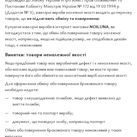
Постанови Кабінету Міністрів України № 172 від 19.03.1994 р.
(Додаток № 3), ювелірні вироби належної якості входять до переліку
товарів, що
не підлягають обміну та поверненню
.
Купуючи ювелірні вироби в інтернет-магазині
NOILUNA
, ви
погоджуєтеся з тим, що обмін або повернення товару належної
якості, наприклад, якщо не підійшов розмір, не сподобався дизайн
тощо, є неможливим.
Винятки: товари неналежної якості
Якщо придбаний товар має виробничий дефект і є неналежної якості,
або магазин відправив вам помилковий товар, ви маєте право
повернути його або обміняти на аналогічний виріб належної якості.
Для оформлення обміну або повернення бракованого товару
необхідно надати:
товар з неушкодженою пломбою, якщо дефект виявлено до
зняття пломби;
товарний чек та паспорт виробу;
документ, що посвідчує особу, наприклад паспорт.
Обмін або повернення бракованого товару неможливий у таких
випадках: