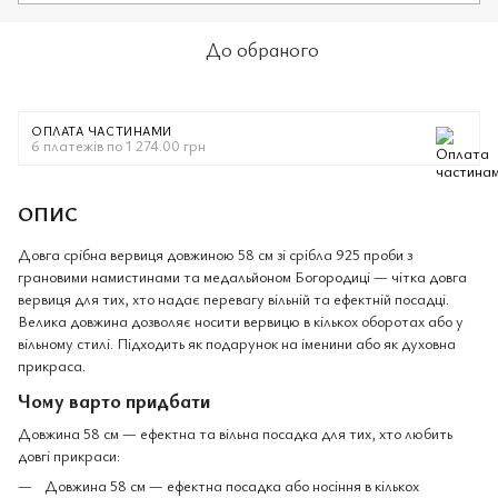
До обраного
ОПЛАТА ЧАСТИНАМИ
6 платежів по 1 274.00 грн
ОПИС
Довга срібна вервиця довжиною 58 см зі срібла 925 проби з
грановими намистинами та медальйоном Богородиці — чітка довга
вервиця для тих, хто надає перевагу вільній та ефектній посадці.
Велика довжина дозволяє носити вервицю в кількох оборотах або у
вільному стилі. Підходить як подарунок на іменини або як духовна
прикраса.
Чому варто придбати
Довжина 58 см — ефектна та вільна посадка для тих, хто любить
довгі прикраси:
Довжина 58 см — ефектна посадка або носіння в кількох