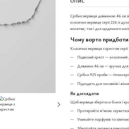
ОПИС
Срібна вервиця довжиною 46 см з
класична вервиця серії 226 із ду
молитви, так і для щоденного нос
Чому варто придбати
Класична вервиця з хрестом сері
Підвісний хрест — класичний
Довжина 46 см — зручна для 
Срібло 925 проби — гіпоалерг
Підходить для чоловіків і жіно
Як доглядати
Щоб вервиця зберігала блиск і кр
Протирайте м'якою серветкою
Уникайте парфумів та хімічних
Зберігайте окремо в ювелірній