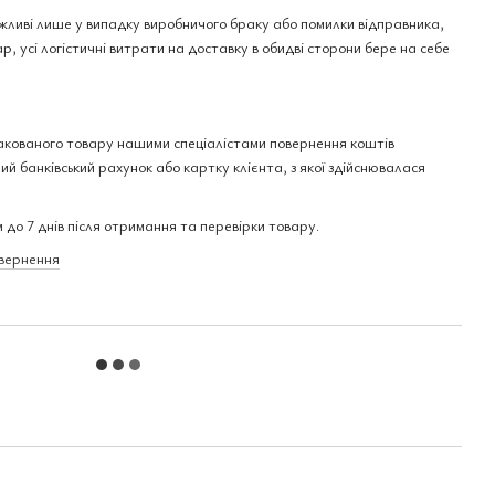
ожливі лише у випадку виробничого браку або помилки відправника,
р, усі логістичні витрати на доставку в обидві сторони бере на себе
акованого товару нашими спеціалістами повернення коштів
ий банківський рахунок або картку клієнта, з якої здійснювалася
 до 7 днів після отримання та перевірки товару.
овернення