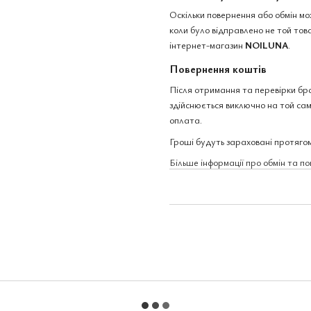
Оскільки повернення або обмін м
коли було відправлено не той това
інтернет-магазин
NOILUNA
.
Повернення коштів
Після отримання та перевірки бр
здійснюється виключно на той сам
оплата.
Гроші будуть зараховані протягом
Більше інформації про обмін та п