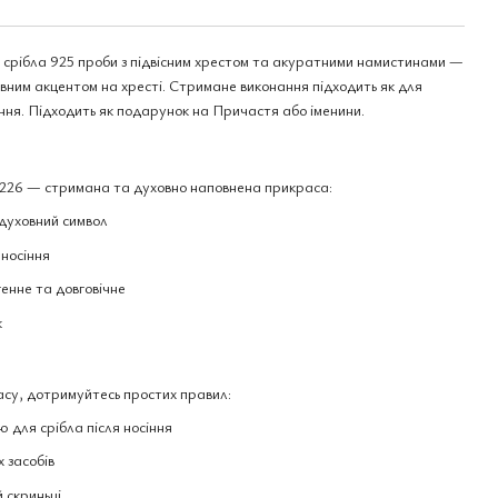
і срібла 925 проби з підвісним хрестом та акуратними намистинами —
ховним акцентом на хресті. Стримане виконання підходить як для
іння. Підходить як подарунок на Причастя або іменини.
ї 226 — стримана та духовно наповнена прикраса:
 духовний символ
носіння
енне та довговічне
к
асу, дотримуйтесь простих правил:
 для срібла після носіння
 засобів
 скриньці