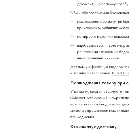
документ, що посвідчує особу
Обмін або повернення бракованог
пошкоджена або відсутня бірк
прихованих виробничих дефек
на виробі є механічні пошкодж
виріб зазнав змін через непра
речовинами з хлором чи йодом,
інших зовнішніх чинників.
Детальну інформацію щодо умов о
магазину за телефоном:
066 831-
Пошкодження товару при о
У випадку, коли ви отримуєте тов
цілісності упакування, надриви 
навантаженням з подальшим дефо
скласти з працівником пошти відп
пошкодження.
Хто оплачує доставку