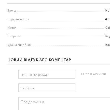
Бренд
Noi
Середня вага, г
4.3
Метал
Ср
Покриття
Ро
Країна виробник
Іта
НОВИЙ ВІДГУК АБО КОМЕНТАР
Увійти за допомогою