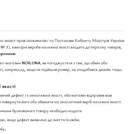
ро захист прав споживачів» та Постанови Кабінету Міністрів України
№ 3), ювелірні вироби належної якості входять до переліку товарів,
верненню
.
нет-магазині
NOILUNA
, ви погоджуєтеся з тим, що обмін або
і, наприклад, якщо не підійшов розмір, не сподобався дизайн тощо,
 якості
чий дефект і є неналежної якості, або магазин відправив вам
 повернути його або обміняти на аналогічний виріб належної якості.
нення бракованого товару необхідно надати:
ю, якщо дефект виявлено до зняття пломби;
обу;