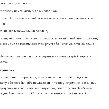
, наприклад паспорт.
о товару неможливий у таких випадках:
а, виріб розпломбований, ярлики чи етикетки зняті, за винятком
тів;
ення, що виникли з вини покупця;
вильну експлуатацію: контакт з водою в басейні, мийними засобами,
 кремами та мазями з вмістом ртуті або її сполук, а також вплив
бміну та повернення можна отримати у менеджерів інтернет-
22-98
.
триманні
ар на пошті та при огляді помітили явні ознаки пошкодження
пакету або коробки, або пошкодження товару, спричинене фізичним
рмуванням товару або його втратою, вам потрібно обов’язково
овідний акт рекламації/претензію та зазначити всі виявлені