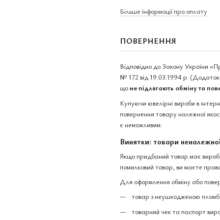
Більше інформації про оплату
ПОВЕРНЕННЯ
Відповідно до Закону України «П
№ 172 від 19.03.1994 р. (Додаток 
що
не підлягають обміну та по
Купуючи ювелірні вироби в інтер
повернення товару належної якост
є неможливим.
Винятки: товари неналежної
Якщо придбаний товар має виробни
помилковий товар, ви маєте право
Для оформлення обміну або повер
товар з неушкодженою пломбо
товарний чек та паспорт вир