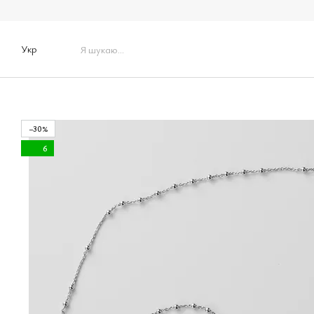
Перейти до основного контенту
Укр
−30%
6