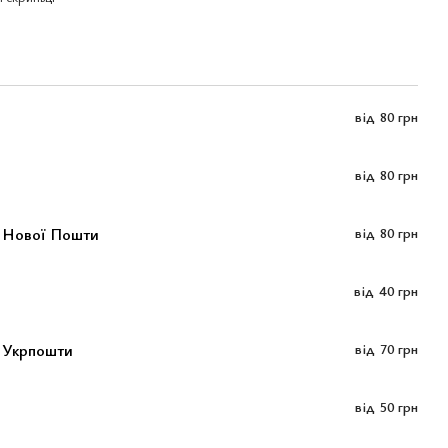
від
80 грн
від
80 грн
м Нової Пошти
від
80 грн
від
40 грн
 Укрпошти
від
70 грн
від
50 грн