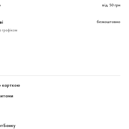
у
від
50 грн
ві
безкоштовно
за графіком
ю карткою
зитами
атБанку