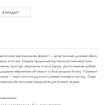
В КРЕДИТ
омпактному вертикальному форматі — це витончений духовний образ,
иману естетику. Завдяки продуманій вертикальній композиції ікона
ликому просторі, зберігаючи чіткість образу. Деталізований срібний
 додаючи зображенню об’ємності та благородного блиску. Стримане
льною — вона легко поєднується з різними стилями інтер’єру. Такий
символом або значущим подарунком для близької людини.
ть виконання:
учна для розміщення у будь-якому просторі