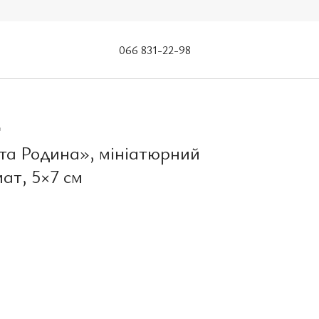
066 831-22-98
а
ята Родина», мініатюрний
ат, 5×7 см