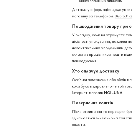
інших зовнішніх чинників.
Детальну інформацію щодо умов о
магазину за телефоном:
066 831-
Пошкодження товару при о
У випадку, коли ви отримуєте тов
цілісності упакування, надриви 
навантаженням з подальшим дефо
скласти з працівником пошти відп
пошкодження.
Хто оплачує доставку
Оскільки повернення або обмін м
коли було відправлено не той това
інтернет-магазин
NOILUNA
.
Повернення коштів
Після отримання та перевірки бр
здійснюється виключно на той сам
оплата.