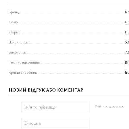
Бренд
No
Колір
Ср
Форма
Пр
Ширина, см
5.
Висота, см
7.
Техніка виконання
Bi
Країна виробник
Іт
НОВИЙ ВІДГУК АБО КОМЕНТАР
Увійти за допомогою