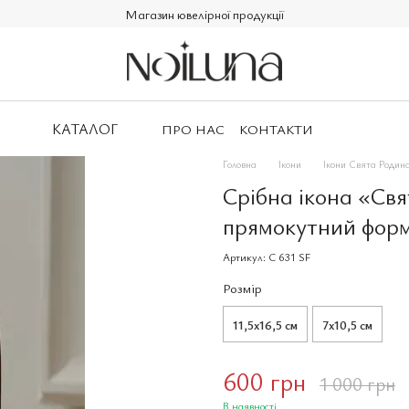
Магазин ювелірної продукції
КАТАЛОГ
ПРО НАС
КОНТАКТИ
Головна
Ікони
Ікони Свята Родин
Срібна ікона «Св
прямокутний форм
Артикул: C 631 SF
Розмір
11,5x16,5 см
7x10,5 см
600 грн
1 000 грн
В наявності