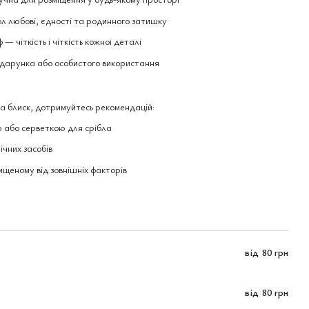
л любові, єдності та родинного затишку
— чіткість і чіткість кожної деталі
одарунка або особистого використання
та блиск, дотримуйтесь рекомендацій:
 або серветкою для срібла
ічних засобів
хищеному від зовнішніх факторів
від
80 грн
від
80 грн