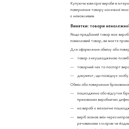
Купуючи ювелірні вироби в інтер
повернення товару належної якост
є неможливим.
Винятки: товари неналежної
Якщо придбаний товар має виробни
помилковий товар, ви маєте право
Для оформлення обміну або повер
товар з неушкодженою пломбо
товарний чек та паспорт вир
документ, що посвідчує особу
Обмін або повернення бракованог
пошкоджена або відсутня бірк
прихованих виробничих дефек
на виробі є механічні пошкодж
виріб зазнав змін через непра
речовинами з хлором чи йодом,