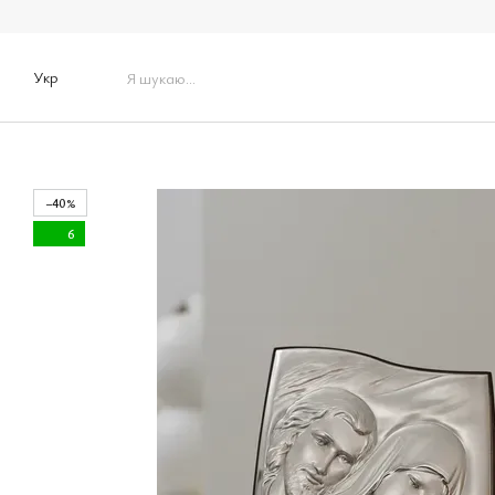
Перейти до основного контенту
Укр
−40%
6