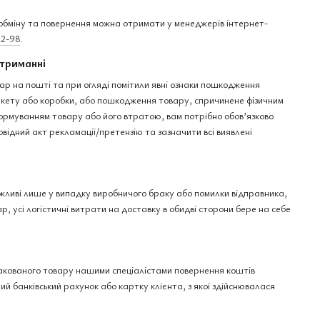
бміну та повернення можна отримати у менеджерів інтернет-
22-98
.
триманні
ар на пошті та при огляді помітили явні ознаки пошкодження
пакету або коробки, або пошкодження товару, спричинене фізичним
рмуванням товару або його втратою, вам потрібно обов’язково
овідний акт рекламації/претензію та зазначити всі виявлені
ожливі лише у випадку виробничого браку або помилки відправника,
р, усі логістичні витрати на доставку в обидві сторони бере на себе
акованого товару нашими спеціалістами повернення коштів
ий банківський рахунок або картку клієнта, з якої здійснювалася