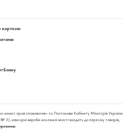
ю карткою
зитами
атБанку
ро захист прав споживачів» та Постанови Кабінету Міністрів України
№ 3), ювелірні вироби належної якості входять до переліку товарів,
верненню
.