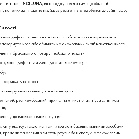
нет-магазині
NOILUNA
, ви погоджуєтеся з тим, що обмін або
і, наприклад, якщо не підійшов розмір, не сподобався дизайн тощо,
 якості
чий дефект і є неналежної якості, або магазин відправив вам
 повернути його або обміняти на аналогічний виріб належної якості.
нення бракованого товару необхідно надати:
ю, якщо дефект виявлено до зняття пломби;
обу;
, наприклад паспорт.
о товару неможливий у таких випадках:
а, виріб розпломбований, ярлики чи етикетки зняті, за винятком
тів;
ення, що виникли з вини покупця;
вильну експлуатацію: контакт з водою в басейні, мийними засобами,
 кремами та мазями з вмістом ртуті або її сполук, а також вплив