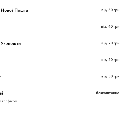
м Нової Пошти
від
80 грн
від
40 грн
 Укрпошти
від
70 грн
від
50 грн
у
від
50 грн
ві
безкоштовно
за графіком