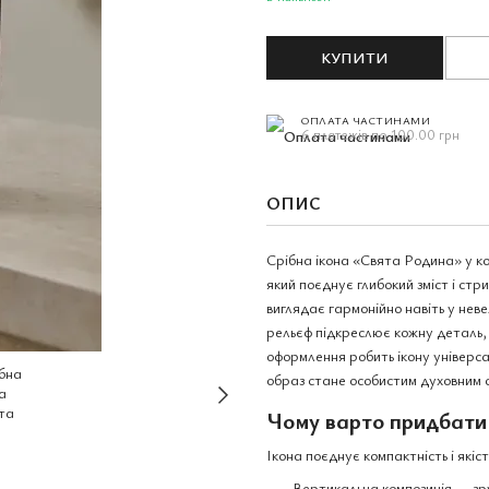
КУПИТИ
ОПЛАТА ЧАСТИНАМИ
6 платежів по 100.00 грн
ОПИС
Срібна ікона «Свята Родина» у к
який поєднує глибокий зміст і стр
виглядає гармонійно навіть у неве
рельєф підкреслює кожну деталь,
оформлення робить ікону універса
образ стане особистим духовним 
Чому варто придбати
Ікона поєднує компактність і якіс
Вертикальна композиція — зр