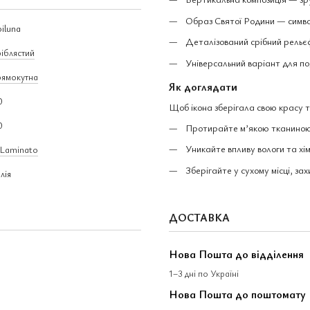
Образ Святої Родини — симво
iluna
Деталізований срібний рельєф 
іблястий
Універсальний варіант для п
ямокутна
Як доглядати
0
Щоб ікона зберігала свою красу 
0
Протирайте м’якою тканиною
Уникайте впливу вологи та хім
 Laminato
Зберігайте у сухому місці, за
алія
ДОСТАВКА
Нова Пошта до відділення
1–3 дні по Україні
Нова Пошта до поштомату