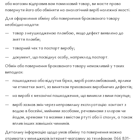
або магазин відправив вам помилковий товар, ви маєте право
повернути його або обміняти на аналогічний виріб належної якості.
Для оформлення обміну або повернення бракованого товару
необхідно надати:
товар з неушкодженою пломбою, якщо дефект виявлено до
зняття пломби;
товарний чек та паспорт виробу;
документ, що посвідчує особу, наприклад паспорт.
Обмін або повернення бракованого товару неможливий у таких
випадках:
пошкоджена або відсутня бірка, виріб розпломбований, ярлики
чи етикетки зняті, за винятком прихованих виробничих дефектів;
на виробі є механічні пошкодження, що виникли з вини покупця;
виріб зазнав змін через неправильну експлуатацію: контакт з
водою в басейні, мийними засобами, речовинами з хлором чи
йодом, кремами та мазями з вмістом ртуті або її сполук, а також
вплив інших зовнішніх чинників.
Детальну інформацію щодо умов обміну та повернення можна
отримати у менеджерів інтернет-магазину за телефоном:
066 831-