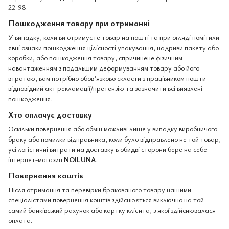
22-98
.
Пошкодження товару при отриманні
У випадку, коли ви отримуєте товар на пошті та при огляді помітили
явні ознаки пошкодження цілісності упакування, надриви пакету або
коробки, або пошкодження товару, спричинене фізичним
навантаженням з подальшим деформуванням товару або його
втратою, вам потрібно обов’язково скласти з працівником пошти
відповідний акт рекламації/претензію та зазначити всі виявлені
пошкодження.
Хто оплачує доставку
Оскільки повернення або обмін можливі лише у випадку виробничого
браку або помилки відправника, коли було відправлено не той товар,
усі логістичні витрати на доставку в обидві сторони бере на себе
інтернет-магазин
NOILUNA
.
Повернення коштів
Після отримання та перевірки бракованого товару нашими
спеціалістами повернення коштів здійснюється виключно на той
самий банківський рахунок або картку клієнта, з якої здійснювалася
оплата.