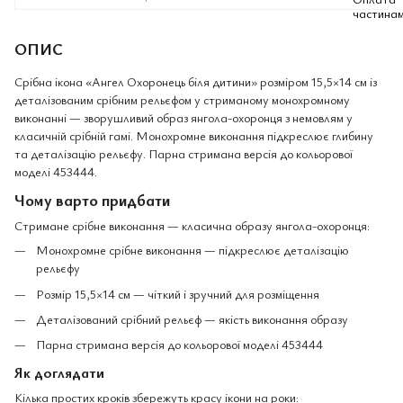
ОПИС
Срібна ікона «Ангел Охоронець біля дитини» розміром 15,5×14 см із
деталізованим срібним рельєфом у стриманому монохромному
виконанні — зворушливий образ янгола-охоронця з немовлям у
класичній срібній гамі. Монохромне виконання підкреслює глибину
та деталізацію рельєфу. Парна стримана версія до кольорової
моделі 453444.
Чому варто придбати
Стримане срібне виконання — класична образу янгола-охоронця:
Монохромне срібне виконання — підкреслює деталізацію
рельєфу
Розмір 15,5×14 см — чіткий і зручний для розміщення
Деталізований срібний рельєф — якість виконання образу
Парна стримана версія до кольорової моделі 453444
Як доглядати
Кілька простих кроків збережуть красу ікони на роки: