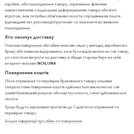
коробки, або пошкодження товару, спричинене фізичним
навантаженням з подальшим деформуванням товару або його
втратою, вам потрібно обов’язково скласти з працівником пошти
відповідний акт рекламації/претензію та зазначити всі виявлені
пошкодження.
Хто оплачує доставку
Оскільки повернення або обмін можливі лише у випадку виробничого
браку або помилки відправника, коли було відправлено не той товар,
усі логістичні витрати на доставку в обидві сторони бере на себе
інтернет-магазин
NOILUNA
.
Повернення коштів
Після отримання та перевірки бракованого товару нашими
спеціалістами повернення коштів здійснюється виключно на той
самий банківський рахунок або картку клієнта, з якої здійснювалася
оплата.
Гроші будуть зараховані протягом до 7 днів після отримання та
перевірки товару.
Більше інформації про обмін та повернення