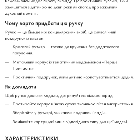
медальйоном надає виробу вигляду. Це практичний сувенір, який
залишиться з дитиною на довгі роки як спогад про важливий
духовний момент.
Чому варто придбати цю ручку
Ручка — це більше ніж канцелярський виріб, це символічний
подарунок із змістом:
Красивий футляр — готова до вручення без додаткового
пакування.
Металевий корпус із тематичним медальйоном «Перше
Причастя».
Практичний подарунок, яким дитина користуватиметься щодня.
Як доглядати
Щоб ручка довго виглядала, дотримуйтесь кількох порад:
Протирайте корпус м'якою сухою тканиною після використання.
Зберігайте у футлярі, уникаючи подряпин і падінь.
Замінюйте картриджі лише відповідного типу для цієї моделі.
ХАРАКТЕРИСТИКИ