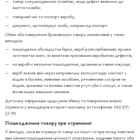
товар з неушкодженою пломбою, якщо дефект виявлено до
зняття пломби;
товарний чек та паспорт виробу;
документ, що посвідчує особу, наприклад паспорт.
Обмін або повернення бракованого товару неможливий у таких
випадках:
пошкоджена або відсутня бірка, виріб розпломбований, ярлики
чи етикетки зняті, за винятком прихованих виробничих дефектів;
на виробі є механічні пошкодження, що виникли з вини покупця;
виріб зазнав змін через неправильну експлуатацію: контакт з
водою в басейні, мийними засобами, речовинами з хлором чи
йодом, кремами та мазями з вмістом ртуті або її сполук, а також
вплив інших зовнішніх чинників.
Детальну інформацію щодо умов обміну та повернення можна
отримати у менеджерів інтернет-магазину за телефоном:
066 831-
22-98
.
Пошкодження товару при отриманні
У випадку, коли ви отримуєте товар на пошті та при огляді помітили
явні ознаки пошкодження цілісності упакування, надриви пакету або