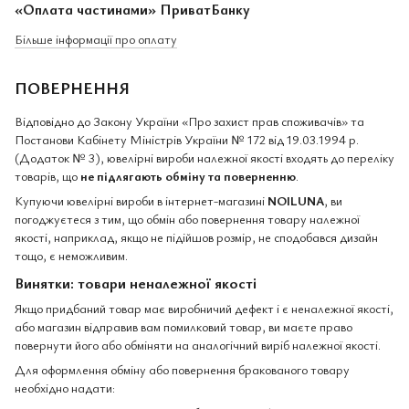
«Оплата частинами» ПриватБанку
Більше інформації про оплату
ПОВЕРНЕННЯ
Відповідно до Закону України «Про захист прав споживачів» та
Постанови Кабінету Міністрів України № 172 від 19.03.1994 р.
(Додаток № 3), ювелірні вироби належної якості входять до переліку
товарів, що
не підлягають обміну та поверненню
.
Купуючи ювелірні вироби в інтернет-магазині
NOILUNA
, ви
погоджуєтеся з тим, що обмін або повернення товару належної
якості, наприклад, якщо не підійшов розмір, не сподобався дизайн
тощо, є неможливим.
Винятки: товари неналежної якості
Якщо придбаний товар має виробничий дефект і є неналежної якості,
або магазин відправив вам помилковий товар, ви маєте право
повернути його або обміняти на аналогічний виріб належної якості.
Для оформлення обміну або повернення бракованого товару
необхідно надати: