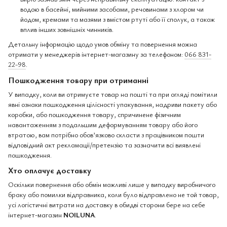
водою в басейні, мийними засобами, речовинами з хлором чи
йодом, кремами та мазями з вмістом ртуті або її сполук, а також
вплив інших зовнішніх чинників.
Детальну інформацію щодо умов обміну та повернення можна
отримати у менеджерів інтернет-магазину за телефоном:
066 831-
22-98
.
Пошкодження товару при отриманні
У випадку, коли ви отримуєте товар на пошті та при огляді помітили
явні ознаки пошкодження цілісності упакування, надриви пакету або
коробки, або пошкодження товару, спричинене фізичним
навантаженням з подальшим деформуванням товару або його
втратою, вам потрібно обов’язково скласти з працівником пошти
відповідний акт рекламації/претензію та зазначити всі виявлені
пошкодження.
Хто оплачує доставку
Оскільки повернення або обмін можливі лише у випадку виробничого
браку або помилки відправника, коли було відправлено не той товар,
усі логістичні витрати на доставку в обидві сторони бере на себе
інтернет-магазин
NOILUNA
.