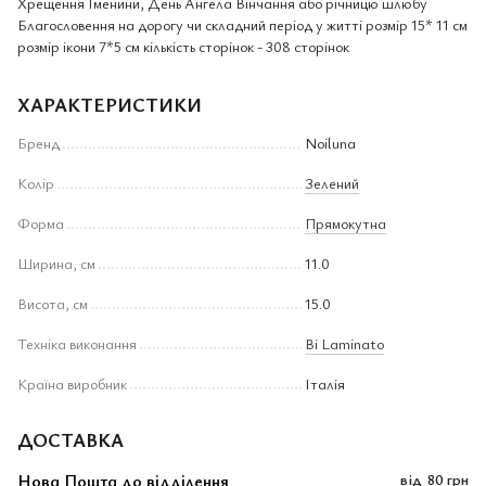
Хрещення Іменини, День Ангела Вінчання або річницю шлюбу
Благословення на дорогу чи складний період у житті розмір 15* 11 см
розмір ікони 7*5 см кількість сторінок - 308 сторінок
ХАРАКТЕРИСТИКИ
Бренд
Noiluna
Колір
Зелений
Форма
Прямокутна
Ширина, см
11.0
Висота, см
15.0
Техніка виконання
Bi Laminato
Країна виробник
Італія
ДОСТАВКА
Нова Пошта до відділення
від
80 грн