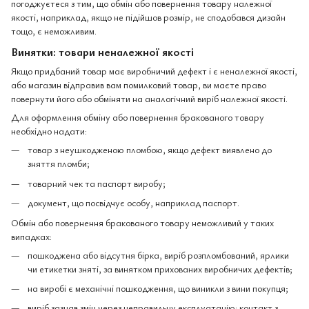
погоджуєтеся з тим, що обмін або повернення товару належної
якості, наприклад, якщо не підійшов розмір, не сподобався дизайн
тощо, є неможливим.
Винятки: товари неналежної якості
Якщо придбаний товар має виробничий дефект і є неналежної якості,
або магазин відправив вам помилковий товар, ви маєте право
повернути його або обміняти на аналогічний виріб належної якості.
Для оформлення обміну або повернення бракованого товару
необхідно надати:
товар з неушкодженою пломбою, якщо дефект виявлено до
зняття пломби;
товарний чек та паспорт виробу;
документ, що посвідчує особу, наприклад паспорт.
Обмін або повернення бракованого товару неможливий у таких
випадках:
пошкоджена або відсутня бірка, виріб розпломбований, ярлики
чи етикетки зняті, за винятком прихованих виробничих дефектів;
на виробі є механічні пошкодження, що виникли з вини покупця;
виріб зазнав змін через неправильну експлуатацію: контакт з