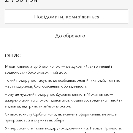
Повідомити, коли з'явиться
До обраного
ОПИС
Молитовника зі срібною іконою — це духовний, витончений і
водночас глибоко символічний дар.
Такий подарунок пасує як до особливих релігійних подій, так і як
жест підтримки, благословення або вдячності.
Чому це чудовий подарунок Духовна цінність Молитовник —
джерело сили та спокою, допомагає людині зосередитися, знайти
відповіді, підтримати зв’язок із Богом.
Символ захисту Срібна ікона, як елемент оформлення, не лише
прикрашає, а й служить як оберіг.
Універсальність Такий подарунок доречний на: Перше Причастя,