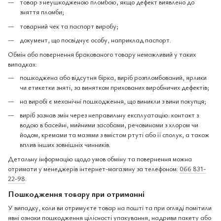
товар з неушкодженою пломбою, якщо дефект виявлено до
зняття пломби;
товарний чек та паспорт виробу;
документ, що посвідчує особу, наприклад паспорт.
Обмін або повернення бракованого товару неможливий у таких
випадках:
пошкоджена або відсутня бірка, виріб розпломбований, ярлики
чи етикетки зняті, за винятком прихованих виробничих дефектів;
на виробі є механічні пошкодження, що виникли з вини покупця;
виріб зазнав змін через неправильну експлуатацію: контакт з
водою в басейні, мийними засобами, речовинами з хлором чи
йодом, кремами та мазями з вмістом ртуті або її сполук, а також
вплив інших зовнішніх чинників.
Детальну інформацію щодо умов обміну та повернення можна
отримати у менеджерів інтернет-магазину за телефоном:
066 831-
22-98
.
Пошкодження товару при отриманні
У випадку, коли ви отримуєте товар на пошті та при огляді помітили
явні ознаки пошкодження цілісності упакування, надриви пакету або