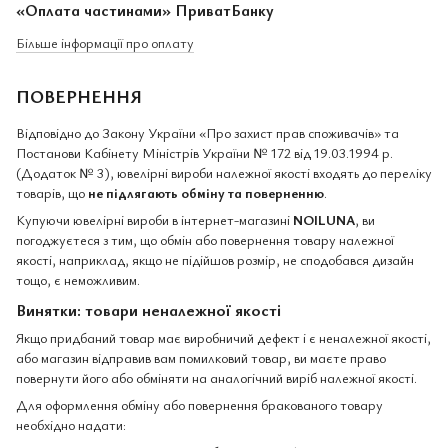
«Оплата частинами» ПриватБанку
Більше інформації про оплату
ПОВЕРНЕННЯ
Відповідно до Закону України «Про захист прав споживачів» та
Постанови Кабінету Міністрів України № 172 від 19.03.1994 р.
(Додаток № 3), ювелірні вироби належної якості входять до переліку
товарів, що
не підлягають обміну та поверненню
.
Купуючи ювелірні вироби в інтернет-магазині
NOILUNA
, ви
погоджуєтеся з тим, що обмін або повернення товару належної
якості, наприклад, якщо не підійшов розмір, не сподобався дизайн
тощо, є неможливим.
Винятки: товари неналежної якості
Якщо придбаний товар має виробничий дефект і є неналежної якості,
або магазин відправив вам помилковий товар, ви маєте право
повернути його або обміняти на аналогічний виріб належної якості.
Для оформлення обміну або повернення бракованого товару
необхідно надати: