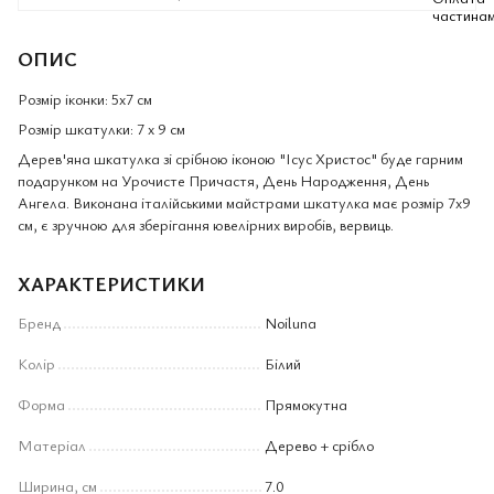
ОПИС
Розмір іконки: 5х7 см
Розмір шкатулки: 7 х 9 см
Дерев'яна шкатулка зі срібною іконою "Ісус Христос" буде гарним
подарунком на Урочисте Причастя, День Народження, День
Ангела. Виконана італійськими майстрами шкатулка має розмір 7х9
см, є зручною для зберігання ювелірних виробів, вервиць.
ХАРАКТЕРИСТИКИ
Бренд
Noiluna
Колір
Білий
Форма
Прямокутна
Матеріал
Дерево + срібло
Ширина, см
7.0