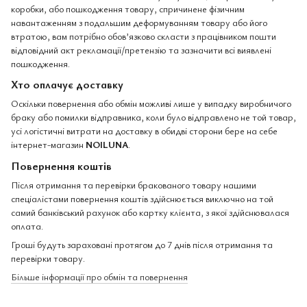
коробки, або пошкодження товару, спричинене фізичним
навантаженням з подальшим деформуванням товару або його
втратою, вам потрібно обов’язково скласти з працівником пошти
відповідний акт рекламації/претензію та зазначити всі виявлені
пошкодження.
Хто оплачує доставку
Оскільки повернення або обмін можливі лише у випадку виробничого
браку або помилки відправника, коли було відправлено не той товар,
усі логістичні витрати на доставку в обидві сторони бере на себе
інтернет-магазин
NOILUNA
.
Повернення коштів
Після отримання та перевірки бракованого товару нашими
спеціалістами повернення коштів здійснюється виключно на той
самий банківський рахунок або картку клієнта, з якої здійснювалася
оплата.
Гроші будуть зараховані протягом до 7 днів після отримання та
перевірки товару.
Більше інформації про обмін та повернення