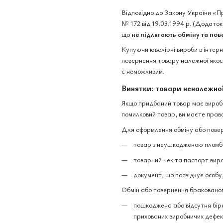
Відповідно до Закону України «П
№ 172 від 19.03.1994 р. (Додаток 
що
не підлягають обміну та по
Купуючи ювелірні вироби в інтер
повернення товару належної якост
є неможливим.
Винятки: товари неналежної
Якщо придбаний товар має виробни
помилковий товар, ви маєте право
Для оформлення обміну або повер
товар з неушкодженою пломбо
товарний чек та паспорт вир
документ, що посвідчує особу
Обмін або повернення бракованог
пошкоджена або відсутня бірк
прихованих виробничих дефек