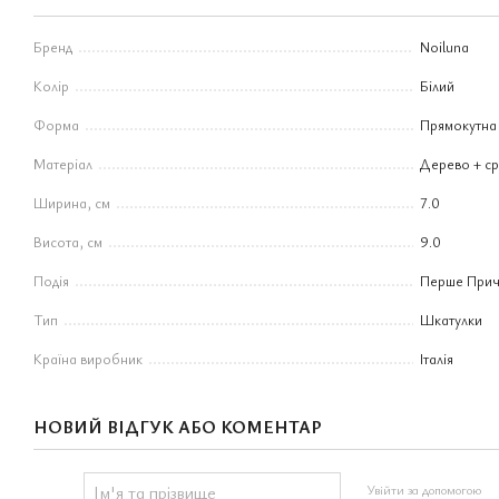
Бренд
Noiluna
Колір
Білий
Форма
Прямокутна
Матеріал
Дерево + ср
Ширина, см
7.0
Висота, см
9.0
Подія
Перше Прич
Тип
Шкатулки
Країна виробник
Італія
НОВИЙ ВІДГУК АБО КОМЕНТАР
Увійти за допомогою