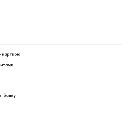
ю карткою
зитами
атБанку