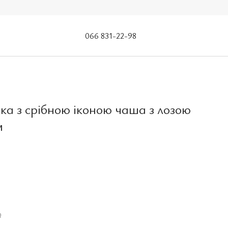
066 831-22-98
ка з срібною іконою чаша з лозою
м
н