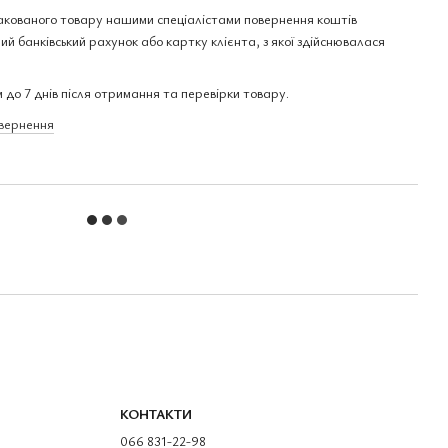
акованого товару нашими спеціалістами повернення коштів
ий банківський рахунок або картку клієнта, з якої здійснювалася
 до 7 днів після отримання та перевірки товару.
овернення
КОНТАКТИ
066 831-22-98