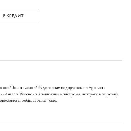
В КРЕДИТ
коною "Чаша з лозою" буде гарним подарунком на Урочисте
ь Ангела. Виконана італійськими майстрами шкатулка має розмір
 ювелірних виробів, вервиць тощо.