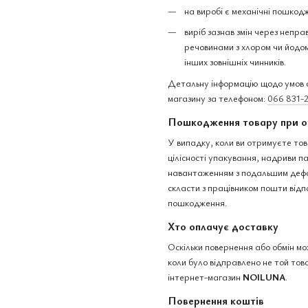
на виробі є механічні пошкодж
виріб зазнав змін через непра
речовинами з хлором чи йодом,
інших зовнішніх чинників.
Детальну інформацію щодо умов о
магазину за телефоном:
066 831-
Пошкодження товару при о
У випадку, коли ви отримуєте тов
цілісності упакування, надриви 
навантаженням з подальшим дефо
скласти з працівником пошти відп
пошкодження.
Хто оплачує доставку
Оскільки повернення або обмін м
коли було відправлено не той това
інтернет-магазин
NOILUNA
.
Повернення коштів