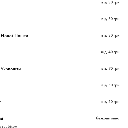
від
80 грн
від
80 грн
м Нової Пошти
від
80 грн
від
40 грн
 Укрпошти
від
70 грн
від
50 грн
у
від
50 грн
ві
безкоштовно
за графіком