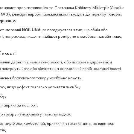
ро захист прав споживачів» та Постанови Кабінету Міністрів України
№ 3), ювелірні вироби належної якості входять до переліку товарів,
верненню
.
нет-магазині
NOILUNA
, ви погоджуєтеся з тим, що обмін або
і, наприклад, якщо не підійшов розмір, не сподобався дизайн тощо,
 якості
чий дефект і є неналежної якості, або магазин відправив вам
 повернути його або обміняти на аналогічний виріб належної якості.
нення бракованого товару необхідно надати:
ю, якщо дефект виявлено до зняття пломби;
обу;
, наприклад паспорт.
о товару неможливий у таких випадках:
а, виріб розпломбований, ярлики чи етикетки зняті, за винятком
тів;