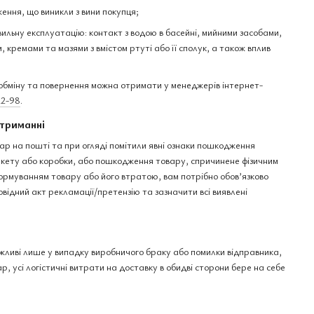
ення, що виникли з вини покупця;
вильну експлуатацію: контакт з водою в басейні, мийними засобами,
 кремами та мазями з вмістом ртуті або її сполук, а також вплив
бміну та повернення можна отримати у менеджерів інтернет-
22-98
.
триманні
ар на пошті та при огляді помітили явні ознаки пошкодження
пакету або коробки, або пошкодження товару, спричинене фізичним
рмуванням товару або його втратою, вам потрібно обов’язково
овідний акт рекламації/претензію та зазначити всі виявлені
ожливі лише у випадку виробничого браку або помилки відправника,
р, усі логістичні витрати на доставку в обидві сторони бере на себе