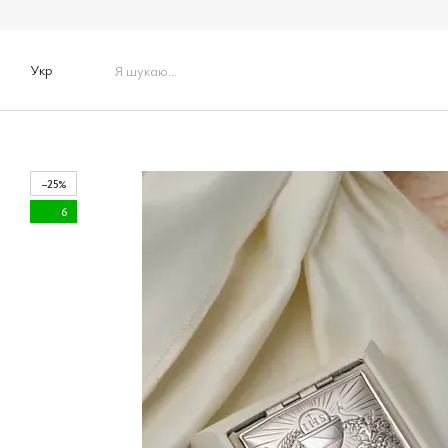
Перейти до основного контенту
Укр
−25%
6