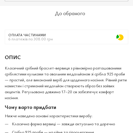
До обраного
ОПЛАТА ЧАСТИНАМИ
6 платежів по 308.00 грн
ОПИС
Класичний срібний браслет-вервиця з рівномірно розташованими
сріблястими кульками та овальним медальйоном зі срібла 925 проби
— простий, але виконаний виріб для щоденного носіння. Рівний ритм
намистин і стриманий медальйон створюють образ без зайвих
акцентів. Регульована довжина 17–20 см забезпечує комфорт
носіння.
Чому варто придбати
Нижче наведено основні характеристики виробу:
Класична форма вервиці — завжди актуально та доречно
Срібло 925 проби — надійне та гіпоалергенне