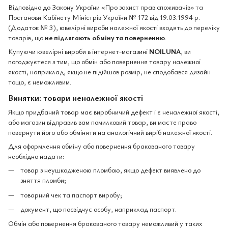
Відповідно до Закону України «Про захист прав споживачів» та
Постанови Кабінету Міністрів України № 172 від 19.03.1994 р.
(Додаток № 3), ювелірні вироби належної якості входять до переліку
товарів, що
не підлягають обміну та поверненню
.
Купуючи ювелірні вироби в інтернет-магазині
NOILUNA
, ви
погоджуєтеся з тим, що обмін або повернення товару належної
якості, наприклад, якщо не підійшов розмір, не сподобався дизайн
тощо, є неможливим.
Винятки: товари неналежної якості
Якщо придбаний товар має виробничий дефект і є неналежної якості,
або магазин відправив вам помилковий товар, ви маєте право
повернути його або обміняти на аналогічний виріб належної якості.
Для оформлення обміну або повернення бракованого товару
необхідно надати:
товар з неушкодженою пломбою, якщо дефект виявлено до
зняття пломби;
товарний чек та паспорт виробу;
документ, що посвідчує особу, наприклад паспорт.
Обмін або повернення бракованого товару неможливий у таких