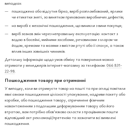
випадках:
пошкоджена або відсутня бірка, виріб розпломбований, ярлики
чи етикетки зняті, за винятком прихованих виробничих дефектів;
на виробі є механічні пошкодження, що виникли з вини покупця;
виріб зазнав змін через неправильну експлуатацію: контакт з
водою в басейні, мийними засобами, речовинами з хлором чи
йодом, кремами та мазями з вмістом ртуті або її сполук, а також
вплив інших зовнішніх чинників.
Детальну інформацію щодо умов обміну та повернення можна
отримати у менеджерів інтернет-магазину за телефоном:
066 831-
22-98
.
Пошкодження товару при отриманні
У випадку, коли ви отримуєте товар на пошті та при огляді помітили
явні ознаки пошкодження цілісності упакування, надриви пакету або
коробки, або пошкодження товару, спричинене фізичним
навантаженням з подальшим деформуванням товару або його
втратою, вам потрібно обов’язково скласти з працівником пошти
відповідний акт рекламації/претензію та зазначити всі виявлені
пошкодження.