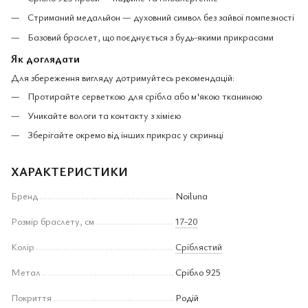
Стриманий медальйон — духовний символ без зайвої помпезності
Базовий браслет, що поєднується з будь-якими прикрасами
Як доглядати
Для збереження вигляду дотримуйтесь рекомендацій:
Протирайте серветкою для срібла або м'якою тканиною
Уникайте вологи та контакту з хімією
Зберігайте окремо від інших прикрас у скриньці
ХАРАКТЕРИСТИКИ
Бренд
Noiluna
Розмір браслету, см
17-20
Колір
Сріблястий
Метал
Срібло 925
Покриття
Родій